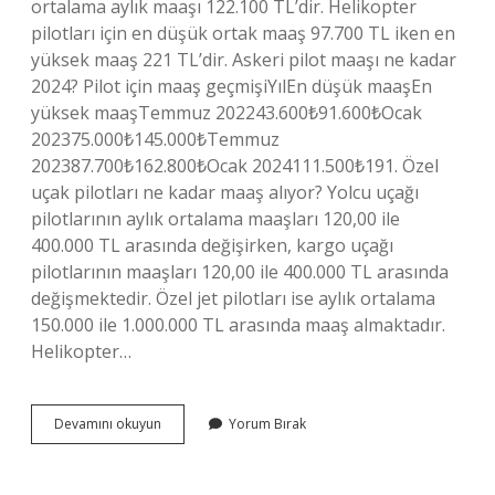
ortalama aylık maaşı 122.100 TL’dir. Helikopter
pilotları için en düşük ortak maaş 97.700 TL iken en
yüksek maaş 221 TL’dir. Askeri pilot maaşı ne kadar
2024? Pilot için maaş geçmişiYılEn düşük maaşEn
yüksek maaşTemmuz 202243.600₺91.600₺Ocak
202375.000₺145.000₺Temmuz
202387.700₺162.800₺Ocak 2024111.500₺191. Özel
uçak pilotları ne kadar maaş alıyor? Yolcu uçağı
pilotlarının aylık ortalama maaşları 120,00 ile
400.000 TL arasında değişirken, kargo uçağı
pilotlarının maaşları 120,00 ile 400.000 TL arasında
değişmektedir. Özel jet pilotları ise aylık ortalama
150.000 ile 1.000.000 TL arasında maaş almaktadır.
Helikopter…
Helikopter
Devamını okuyun
Yorum Bırak
Pilotları
Ne
Kadar