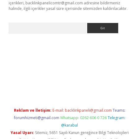
içerikleri,
backlinkpanelicomtr@gmail.com
adresine bildirmeniz
halinde, ilgili içerikler yasal süre içerisinde sitemizden kaldırılacaktır.
Arama
asino
Reklam ve İletişim:
E-mail:
backlinkpaneli@gmail.com
Teams:
forumhizmeti@gmail.com
Whatsapp: 0262 606 0 726
Telegram:
@karabul
Yasal Uyarı:
Sitemiz, 5651 Sayılı Kanun gereğince Bilgi Teknolojileri