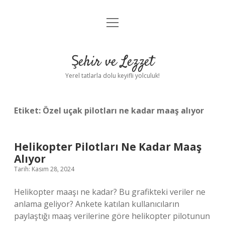
menüyü
Anasayfa
aç
Gizlilik Politikası
Şehir ve Lezzet
Yasal Uyarı
Yerel tatlarla dolu keyifli yolculuk!
Hakkımızda
Etiket:
Özel uçak pilotları ne kadar maaş alıyor
Helikopter Pilotları Ne Kadar Maaş
Alıyor
Tarih: Kasım 28, 2024
Helikopter maaşı ne kadar? Bu grafikteki veriler ne
anlama geliyor? Ankete katılan kullanıcıların
paylaştığı maaş verilerine göre helikopter pilotunun