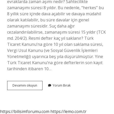
evraklarda zaman aşımı nedir? Sahtecilikte
zamanaşımı süresi 8 yıldır. Bu nedenle, “herkes” bu
8 yıllık süre içinde dava açabilir ve davaya müdahil
olarak katılabilir, bu süre davalar için genel
zamanaşımı süresidir. Suç daha ağır
cezalandırılabilirse, zamanaşımı süresi 15 yıldır (TCK
md. 204/2). Resmi defter kaç yıl saklanır? Türk
Ticaret Kanunu’na göre 10 yıl olan saklama süresi,
Vergi Usul Kanunu (ve Sosyal Güvenlik İşlemleri
Yönetmeliği) uyarınca beş yıla düşürülmüştür. Yine
Türk Ticaret Kanunu’na göre defterlerin son kayıt
tarihinden itibaren 10…
Resmi
Devamını okuyun
Yorum Bırak
Evraklar
Ne
Kadar
Süre
Saklanır
https://bilisimforumu.com
https://lemo.com.tr