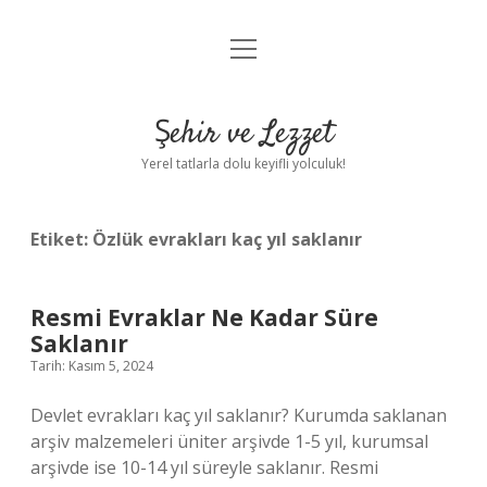
menüyü
Anasayfa
aç
Gizlilik Politikası
Şehir ve Lezzet
Yasal Uyarı
Yerel tatlarla dolu keyifli yolculuk!
Hakkımızda
Etiket:
Özlük evrakları kaç yıl saklanır
Resmi Evraklar Ne Kadar Süre
Saklanır
Tarih: Kasım 5, 2024
Devlet evrakları kaç yıl saklanır? Kurumda saklanan
arşiv malzemeleri üniter arşivde 1-5 yıl, kurumsal
arşivde ise 10-14 yıl süreyle saklanır. Resmi