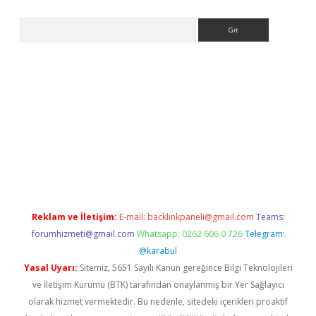
Arama
asino
Reklam ve İletişim:
E-mail:
backlinkpaneli@gmail.com
Teams:
forumhizmeti@gmail.com
Whatsapp: 0262 606 0 726
Telegram:
@karabul
Yasal Uyarı:
Sitemiz, 5651 Sayılı Kanun gereğince Bilgi Teknolojileri
ve İletişim Kurumu (BTK) tarafından onaylanmış bir Yer Sağlayıcı
olarak hizmet vermektedir. Bu nedenle, sitedeki içerikleri proaktif