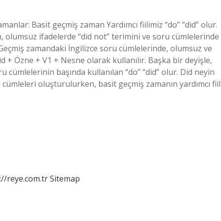
manlar: Basit geçmiş zaman Yardımcı fiilimiz “do” “did” olur.
en, olumsuz ifadelerde “did not” terimini ve soru cümlelerinde
r? Geçmiş zamandaki İngilizce soru cümlelerinde, olumsuz ve
id + Özne + V1 + Nesne olarak kullanılır. Başka bir deyişle,
u cümlelerinin başında kullanılan “do” “did” olur. Did neyin
cümleleri oluşturulurken, basit geçmiş zamanın yardımcı fiil
://reye.com.tr
Sitemap