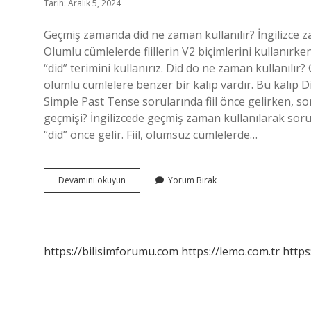
Tarih: Aralık 5, 2024
Geçmiş zamanda did ne zaman kullanılır? İngilizce za
Olumlu cümlelerde fiillerin V2 biçimlerini kullanırk
“did” terimini kullanırız. Did do ne zaman kullanılı
olumlu cümlelere benzer bir kalıp vardır. Bu kalıp D
Simple Past Tense sorularında fiil önce gelirken, sor
geçmişi? İngilizcede geçmiş zaman kullanılarak soru 
“did” önce gelir. Fiil, olumsuz cümlelerde…
Geçmiş
Devamını okuyun
Yorum Bırak
Zamanda
Did
Kullanılır
Mı
https://bilisimforumu.com
https://lemo.com.tr
https