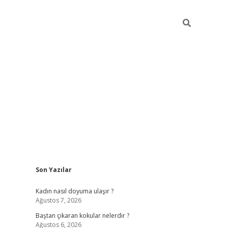
Sidebar
Son Yazılar
piabellacasino
Kadın nasıl doyuma ulaşır ?
Ağustos 7, 2026
Baştan çıkaran kokular nelerdir ?
Ağustos 6, 2026