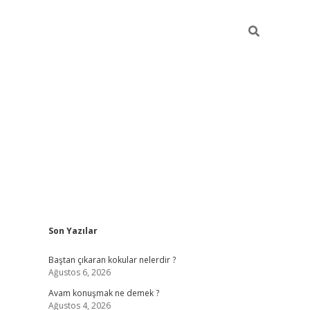
Sidebar
Son Yazılar
piabellacasino
Baştan çıkaran kokular nelerdir ?
Ağustos 6, 2026
Avam konuşmak ne demek ?
Ağustos 4, 2026