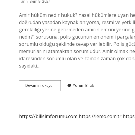
Tarih: Ekim 9, 2024
Amir hüküm nedir hukuk? Yasal hükümlere uyan herk
doğrudan yasadan kaynaklanıyorsa, resmi ve yetkili
gerekliliği yerine getirmeden amirin emrini yerine 
nedir?” sorusuna, polis gücünün en önemli parçalar
sorumlu olduğu şeklinde cevap verilebilir. Polis gücün
memurlarını atamaktan sorumludur. Amir olmak nedir
idaresinden sorumlu olan ve zaman zaman çok daha f
sayıdaki…
Amir
Devamını okuyun
Yorum Bırak
Hükmü
Ne
Demek
https://bilisimforumu.com
https://lemo.com.tr
https