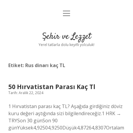
menüyü
Anasayfa
aç
Gizlilik Politikası
Şehir ve Lezzet
Yasal Uyarı
Yerel tatlarla dolu keyifli yolculuk!
Hakkımızda
Etiket:
Rus dinarı kaç TL
50 Hırvatistan Parası Kaç Tl
Tarih: Aralık 22, 2024
1 Hırvatistan parası kaç TL? Aşağıda girdiğiniz döviz
kuru değeri aştığında sizi bilgilendireceğiz.1 HRK →
TRYSon 30 günSon 90
günYüksek4,92504,9250Düşük4,87264,8307Ortalam