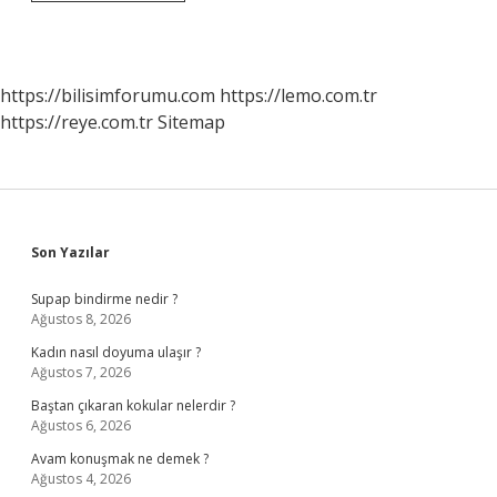
Hırvatistan
Parası
Kaç
Tl
https://bilisimforumu.com
https://lemo.com.tr
https://reye.com.tr
Sitemap
Sidebar
Son Yazılar
Supap bindirme nedir ?
Ağustos 8, 2026
Kadın nasıl doyuma ulaşır ?
Ağustos 7, 2026
Baştan çıkaran kokular nelerdir ?
Ağustos 6, 2026
Avam konuşmak ne demek ?
Ağustos 4, 2026