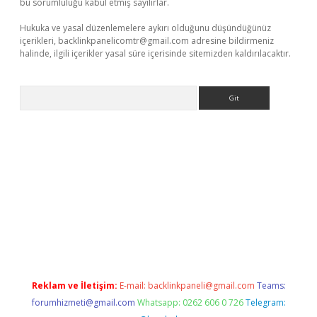
bu sorumluluğu kabul etmiş sayılırlar.
Hukuka ve yasal düzenlemelere aykırı olduğunu düşündüğünüz
içerikleri,
backlinkpanelicomtr@gmail.com
adresine bildirmeniz
halinde, ilgili içerikler yasal süre içerisinde sitemizden kaldırılacaktır.
Arama
asino
Reklam ve İletişim:
E-mail:
backlinkpaneli@gmail.com
Teams:
forumhizmeti@gmail.com
Whatsapp: 0262 606 0 726
Telegram: