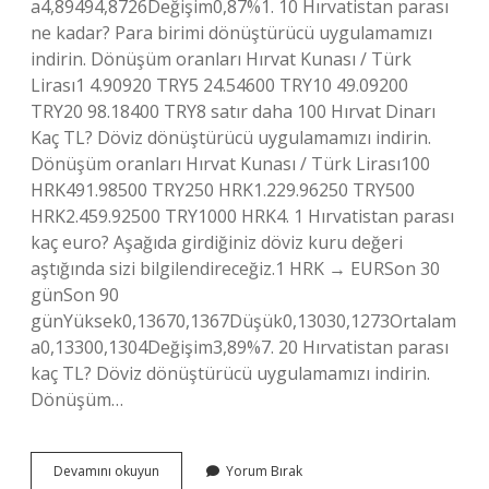
a4,89494,8726Değişim0,87%1. 10 Hırvatistan parası
ne kadar? Para birimi dönüştürücü uygulamamızı
indirin. Dönüşüm oranları Hırvat Kunası / Türk
Lirası1 4.90920 TRY5 24.54600 TRY10 49.09200
TRY20 98.18400 TRY8 satır daha 100 Hırvat Dinarı
Kaç TL? Döviz dönüştürücü uygulamamızı indirin.
Dönüşüm oranları Hırvat Kunası / Türk Lirası100
HRK491.98500 TRY250 HRK1.229.96250 TRY500
HRK2.459.92500 TRY1000 HRK4. 1 Hırvatistan parası
kaç euro? Aşağıda girdiğiniz döviz kuru değeri
aştığında sizi bilgilendireceğiz.1 HRK → EURSon 30
günSon 90
günYüksek0,13670,1367Düşük0,13030,1273Ortalam
a0,13300,1304Değişim3,89%7. 20 Hırvatistan parası
kaç TL? Döviz dönüştürücü uygulamamızı indirin.
Dönüşüm…
50
Devamını okuyun
Yorum Bırak