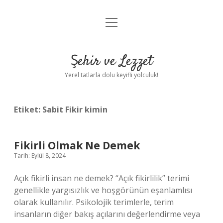
menüyü
Anasayfa
aç
Gizlilik Politikası
Şehir ve Lezzet
Yasal Uyarı
Yerel tatlarla dolu keyifli yolculuk!
Hakkımızda
Etiket:
Sabit Fikir kimin
Fikirli Olmak Ne Demek
Tarih: Eylül 8, 2024
Açık fikirli insan ne demek? “Açık fikirlilik” terimi
genellikle yargısızlık ve hoşgörünün eşanlamlısı
olarak kullanılır. Psikolojik terimlerle, terim
insanların diğer bakış açılarını değerlendirme veya