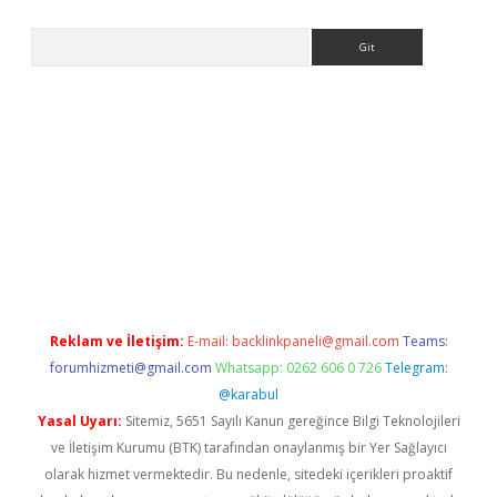
Arama
asino
Reklam ve İletişim:
E-mail:
backlinkpaneli@gmail.com
Teams:
forumhizmeti@gmail.com
Whatsapp: 0262 606 0 726
Telegram:
@karabul
Yasal Uyarı:
Sitemiz, 5651 Sayılı Kanun gereğince Bilgi Teknolojileri
ve İletişim Kurumu (BTK) tarafından onaylanmış bir Yer Sağlayıcı
olarak hizmet vermektedir. Bu nedenle, sitedeki içerikleri proaktif