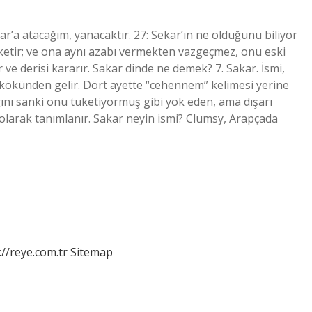
ar’a atacağım, yanacaktır. 27: Sekar’ın ne olduğunu biliyor
tüketir; ve ona aynı azabı vermekten vazgeçmez, onu eski
 ve derisi kararır. Sakar dinde ne demek? 7. Sakar. İsmi,
r kökünden gelir. Dört ayette “cehennem” kelimesi yerine
ğını sanki onu tüketiyormuş gibi yok eden, ama dışarı
larak tanımlanır. Sakar neyin ismi? Clumsy, Arapçada
://reye.com.tr
Sitemap