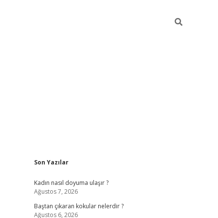
Sidebar
Son Yazılar
piabellacasino
Kadın nasıl doyuma ulaşır ?
Ağustos 7, 2026
Baştan çıkaran kokular nelerdir ?
Ağustos 6, 2026