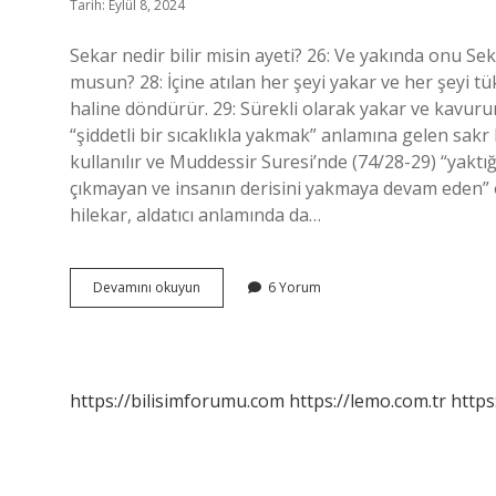
Tarih: Eylül 8, 2024
Sekar nedir bilir misin ayeti? 26: Ve yakında onu Sek
musun? 28: İçine atılan her şeyi yakar ve her şeyi 
haline döndürür. 29: Sürekli olarak yakar ve kavurur
“şiddetli bir sıcaklıkla yakmak” anlamına gelen sak
kullanılır ve Muddessir Suresi’nde (74/28-29) “yaktı
çıkmayan ve insanın derisini yakmaya devam eden” o
hilekar, aldatıcı anlamında da…
Sakar
Devamını okuyun
6 Yorum
Nedir
Bilir
Misin
https://bilisimforumu.com
https://lemo.com.tr
https