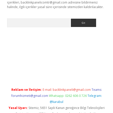
içerikleri,
backlinkpanelicomtr@gmail.com
adresine bildirmeniz
halinde, ilgili içerikler yasal süre içerisinde sitemizden kaldırılacaktır.
Arama
asino
Reklam ve İletişim:
E-mail:
backlinkpaneli@gmail.com
Teams:
forumhizmeti@gmail.com
Whatsapp: 0262 606 0 726
Telegram:
@karabul
Yasal Uyarı:
Sitemiz, 5651 Sayılı Kanun gereğince Bilgi Teknolojileri