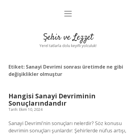
menüyü
Anasayfa
aç
Gizlilik Politikası
Şehir ve Lezzet
Yasal Uyarı
Yerel tatlarla dolu keyifli yolculuk!
Hakkımızda
Etiket:
Sanayi Devrimi sonrası üretimde ne gibi
değişiklikler olmuştur
Hangisi Sanayi Devriminin
Sonuçlarındandır
Tarih: Ekim 10, 2024
Sanayi Devrimi’nin sonuçları nelerdir? Söz konusu
devrimin sonuçları şunlardır: Şehirlerde nüfus artışı,