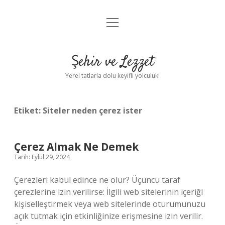
menüyü
Anasayfa
aç
Gizlilik Politikası
Şehir ve Lezzet
Yasal Uyarı
Yerel tatlarla dolu keyifli yolculuk!
Hakkımızda
Etiket:
Siteler neden çerez ister
Çerez Almak Ne Demek
Tarih: Eylül 29, 2024
Çerezleri kabul edince ne olur? Üçüncü taraf
çerezlerine izin verilirse: İlgili web sitelerinin içeriği
kişiselleştirmek veya web sitelerinde oturumunuzu
açık tutmak için etkinliğinize erişmesine izin verilir.