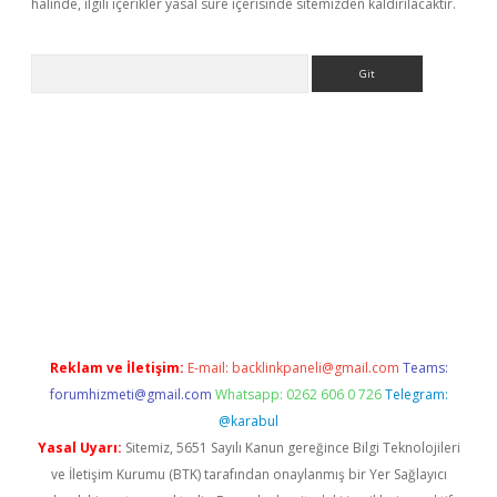
halinde, ilgili içerikler yasal süre içerisinde sitemizden kaldırılacaktır.
Arama
asino
Reklam ve İletişim:
E-mail:
backlinkpaneli@gmail.com
Teams:
forumhizmeti@gmail.com
Whatsapp: 0262 606 0 726
Telegram:
@karabul
Yasal Uyarı:
Sitemiz, 5651 Sayılı Kanun gereğince Bilgi Teknolojileri
ve İletişim Kurumu (BTK) tarafından onaylanmış bir Yer Sağlayıcı