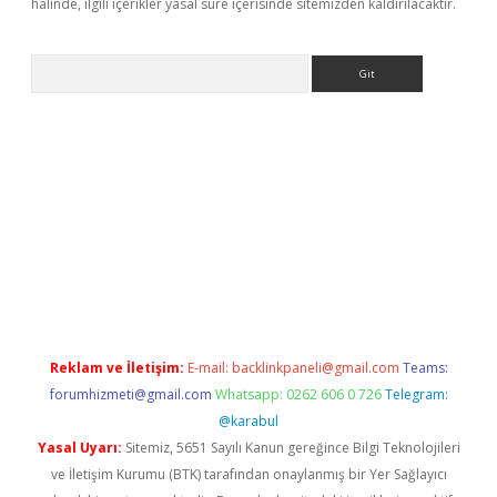
halinde, ilgili içerikler yasal süre içerisinde sitemizden kaldırılacaktır.
Arama
asino
Reklam ve İletişim:
E-mail:
backlinkpaneli@gmail.com
Teams:
forumhizmeti@gmail.com
Whatsapp: 0262 606 0 726
Telegram:
@karabul
Yasal Uyarı:
Sitemiz, 5651 Sayılı Kanun gereğince Bilgi Teknolojileri
ve İletişim Kurumu (BTK) tarafından onaylanmış bir Yer Sağlayıcı