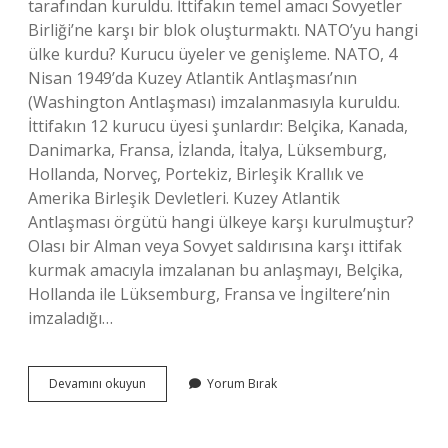
tarafından kuruldu. İttifakın temel amacı Sovyetler
Birliği’ne karşı bir blok oluşturmaktı. NATO’yu hangi
ülke kurdu? Kurucu üyeler ve genişleme. NATO, 4
Nisan 1949’da Kuzey Atlantik Antlaşması’nın
(Washington Antlaşması) imzalanmasıyla kuruldu.
İttifakın 12 kurucu üyesi şunlardır: Belçika, Kanada,
Danimarka, Fransa, İzlanda, İtalya, Lüksemburg,
Hollanda, Norveç, Portekiz, Birleşik Krallık ve
Amerika Birleşik Devletleri. Kuzey Atlantik
Antlaşması örgütü hangi ülkeye karşı kurulmuştur?
Olası bir Alman veya Sovyet saldırısına karşı ittifak
kurmak amacıyla imzalanan bu anlaşmayı, Belçika,
Hollanda ile Lüksemburg, Fransa ve İngiltere’nin
imzaladığı…
Nato
Devamını okuyun
Yorum Bırak
Hangi
Ülkeye
Karşı