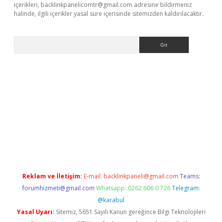
içerikleri,
backlinkpanelicomtr@gmail.com
adresine bildirmeniz
halinde, ilgili içerikler yasal süre içerisinde sitemizden kaldırılacaktır.
Arama
asino
Reklam ve İletişim:
E-mail:
backlinkpaneli@gmail.com
Teams:
forumhizmeti@gmail.com
Whatsapp: 0262 606 0 726
Telegram:
@karabul
Yasal Uyarı:
Sitemiz, 5651 Sayılı Kanun gereğince Bilgi Teknolojileri