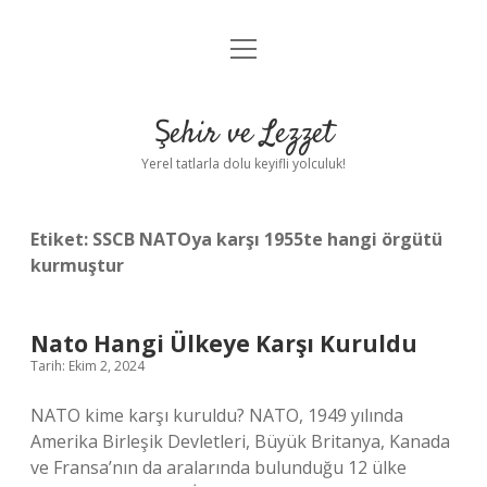
menüyü
Anasayfa
aç
Gizlilik Politikası
Şehir ve Lezzet
Yasal Uyarı
Yerel tatlarla dolu keyifli yolculuk!
Hakkımızda
Etiket:
SSCB NATOya karşı 1955te hangi örgütü
kurmuştur
Nato Hangi Ülkeye Karşı Kuruldu
Tarih: Ekim 2, 2024
NATO kime karşı kuruldu? NATO, 1949 yılında
Amerika Birleşik Devletleri, Büyük Britanya, Kanada
ve Fransa’nın da aralarında bulunduğu 12 ülke