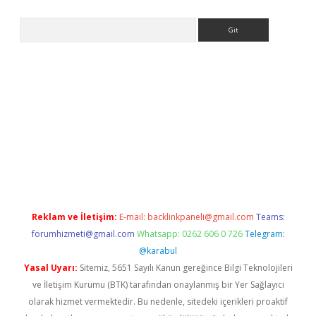
Arama
asino
Reklam ve İletişim:
E-mail:
backlinkpaneli@gmail.com
Teams:
forumhizmeti@gmail.com
Whatsapp: 0262 606 0 726
Telegram:
@karabul
Yasal Uyarı:
Sitemiz, 5651 Sayılı Kanun gereğince Bilgi Teknolojileri
ve İletişim Kurumu (BTK) tarafından onaylanmış bir Yer Sağlayıcı
olarak hizmet vermektedir. Bu nedenle, sitedeki içerikleri proaktif