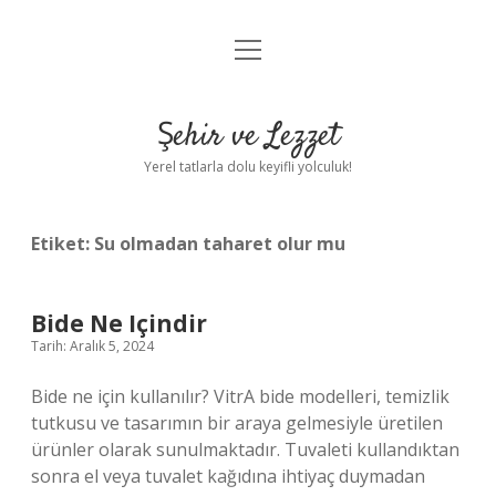
menüyü
Anasayfa
aç
Gizlilik Politikası
Şehir ve Lezzet
Yasal Uyarı
Yerel tatlarla dolu keyifli yolculuk!
Hakkımızda
Etiket:
Su olmadan taharet olur mu
Bide Ne Içindir
Tarih: Aralık 5, 2024
Bide ne için kullanılır? VitrA bide modelleri, temizlik
tutkusu ve tasarımın bir araya gelmesiyle üretilen
ürünler olarak sunulmaktadır. Tuvaleti kullandıktan
sonra el veya tuvalet kağıdına ihtiyaç duymadan