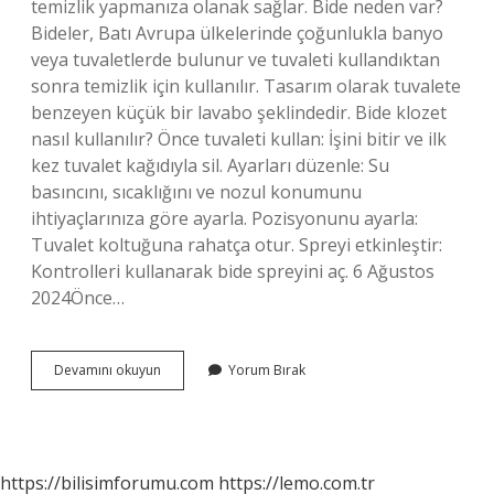
temizlik yapmanıza olanak sağlar. Bide neden var?
Bideler, Batı Avrupa ülkelerinde çoğunlukla banyo
veya tuvaletlerde bulunur ve tuvaleti kullandıktan
sonra temizlik için kullanılır. Tasarım olarak tuvalete
benzeyen küçük bir lavabo şeklindedir. Bide klozet
nasıl kullanılır? Önce tuvaleti kullan: İşini bitir ve ilk
kez tuvalet kağıdıyla sil. Ayarları düzenle: Su
basıncını, sıcaklığını ve nozul konumunu
ihtiyaçlarınıza göre ayarla. Pozisyonunu ayarla:
Tuvalet koltuğuna rahatça otur. Spreyi etkinleştir:
Kontrolleri kullanarak bide spreyini aç. 6 Ağustos
2024Önce…
Bide
Devamını okuyun
Yorum Bırak
Ne
Içindir
https://bilisimforumu.com
https://lemo.com.tr