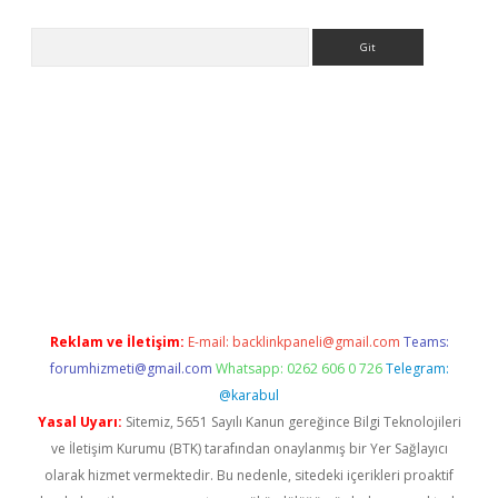
Arama
asino
Reklam ve İletişim:
E-mail:
backlinkpaneli@gmail.com
Teams:
forumhizmeti@gmail.com
Whatsapp: 0262 606 0 726
Telegram:
@karabul
Yasal Uyarı:
Sitemiz, 5651 Sayılı Kanun gereğince Bilgi Teknolojileri
ve İletişim Kurumu (BTK) tarafından onaylanmış bir Yer Sağlayıcı
olarak hizmet vermektedir. Bu nedenle, sitedeki içerikleri proaktif