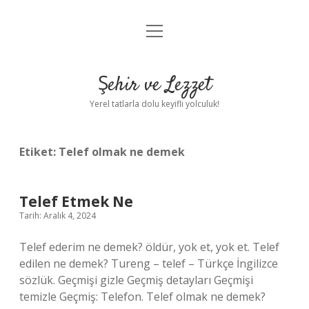
menüyü
Anasayfa
aç
Gizlilik Politikası
Şehir ve Lezzet
Yasal Uyarı
Yerel tatlarla dolu keyifli yolculuk!
Hakkımızda
Etiket:
Telef olmak ne demek
Telef Etmek Ne
Tarih: Aralık 4, 2024
Telef ederim ne demek? öldür, yok et, yok et. Telef
edilen ne demek? Tureng – telef – Türkçe İngilizce
sözlük. Geçmişi gizle Geçmiş detayları Geçmişi
temizle Geçmiş: Telefon. Telef olmak ne demek?