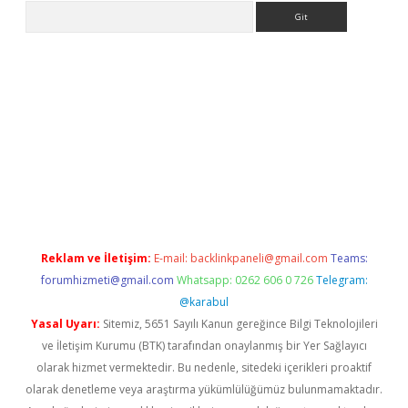
Arama
asino
Reklam ve İletişim:
E-mail:
backlinkpaneli@gmail.com
Teams:
forumhizmeti@gmail.com
Whatsapp: 0262 606 0 726
Telegram:
@karabul
Yasal Uyarı:
Sitemiz, 5651 Sayılı Kanun gereğince Bilgi Teknolojileri
ve İletişim Kurumu (BTK) tarafından onaylanmış bir Yer Sağlayıcı
olarak hizmet vermektedir. Bu nedenle, sitedeki içerikleri proaktif
olarak denetleme veya araştırma yükümlülüğümüz bulunmamaktadır.