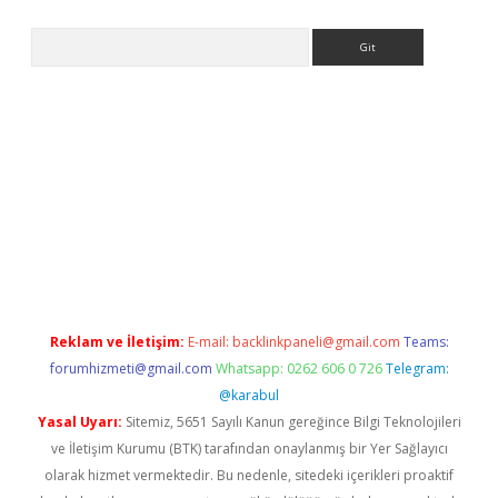
Arama
asino
Reklam ve İletişim:
E-mail:
backlinkpaneli@gmail.com
Teams:
forumhizmeti@gmail.com
Whatsapp: 0262 606 0 726
Telegram:
@karabul
Yasal Uyarı:
Sitemiz, 5651 Sayılı Kanun gereğince Bilgi Teknolojileri
ve İletişim Kurumu (BTK) tarafından onaylanmış bir Yer Sağlayıcı
olarak hizmet vermektedir. Bu nedenle, sitedeki içerikleri proaktif