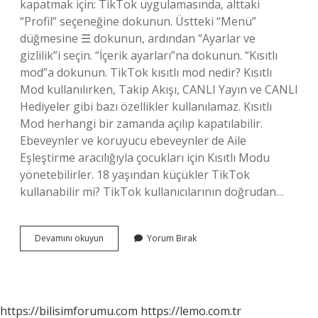
kapatmak için: TikTok uygulamasında, alttaki
“Profil” seçeneğine dokunun. Üstteki “Menü”
düğmesine ☰ dokunun, ardından “Ayarlar ve
gizlilik”i seçin. “İçerik ayarları”na dokunun. “Kısıtlı
mod”a dokunun. TikTok kısıtlı mod nedir? Kısıtlı
Mod kullanılırken, Takip Akışı, CANLI Yayın ve CANLI
Hediyeler gibi bazı özellikler kullanılamaz. Kısıtlı
Mod herhangi bir zamanda açılıp kapatılabilir.
Ebeveynler ve koruyucu ebeveynler de Aile
Eşleştirme aracılığıyla çocukları için Kısıtlı Modu
yönetebilirler. 18 yaşından küçükler TikTok
kullanabilir mi? TikTok kullanıcılarının doğrudan…
Tiktok
Devamını okuyun
Yorum Bırak
18
Var
Mı
https://bilisimforumu.com
https://lemo.com.tr