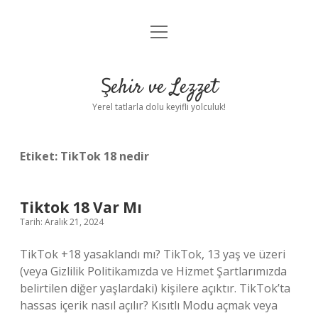
menüyü
Anasayfa
aç
Gizlilik Politikası
Şehir ve Lezzet
Yasal Uyarı
Yerel tatlarla dolu keyifli yolculuk!
Hakkımızda
Etiket:
TikTok 18 nedir
Tiktok 18 Var Mı
Tarih: Aralık 21, 2024
TikTok +18 yasaklandı mı? TikTok, 13 yaş ve üzeri
(veya Gizlilik Politikamızda ve Hizmet Şartlarımızda
belirtilen diğer yaşlardaki) kişilere açıktır. TikTok’ta
hassas içerik nasıl açılır? Kısıtlı Modu açmak veya