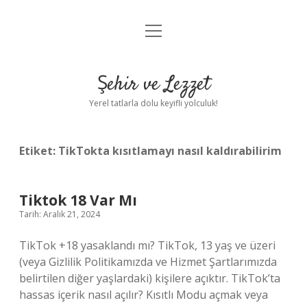
menüyü
Anasayfa
aç
Gizlilik Politikası
Şehir ve Lezzet
Yasal Uyarı
Yerel tatlarla dolu keyifli yolculuk!
Hakkımızda
Etiket:
TikTokta kısıtlamayı nasıl kaldırabilirim
Tiktok 18 Var Mı
Tarih: Aralık 21, 2024
TikTok +18 yasaklandı mı? TikTok, 13 yaş ve üzeri
(veya Gizlilik Politikamızda ve Hizmet Şartlarımızda
belirtilen diğer yaşlardaki) kişilere açıktır. TikTok’ta
hassas içerik nasıl açılır? Kısıtlı Modu açmak veya