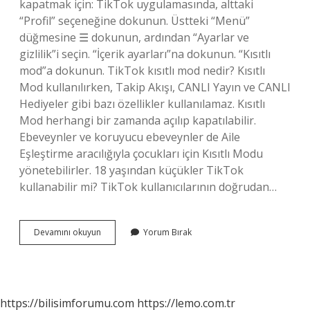
kapatmak için: TikTok uygulamasında, alttaki
“Profil” seçeneğine dokunun. Üstteki “Menü”
düğmesine ☰ dokunun, ardından “Ayarlar ve
gizlilik”i seçin. “İçerik ayarları”na dokunun. “Kısıtlı
mod”a dokunun. TikTok kısıtlı mod nedir? Kısıtlı
Mod kullanılırken, Takip Akışı, CANLI Yayın ve CANLI
Hediyeler gibi bazı özellikler kullanılamaz. Kısıtlı
Mod herhangi bir zamanda açılıp kapatılabilir.
Ebeveynler ve koruyucu ebeveynler de Aile
Eşleştirme aracılığıyla çocukları için Kısıtlı Modu
yönetebilirler. 18 yaşından küçükler TikTok
kullanabilir mi? TikTok kullanıcılarının doğrudan…
Tiktok
Devamını okuyun
Yorum Bırak
18
Var
Mı
https://bilisimforumu.com
https://lemo.com.tr