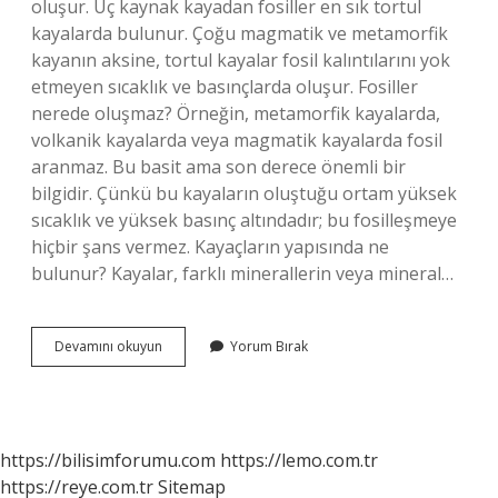
oluşur. Üç kaynak kayadan fosiller en sık tortul
kayalarda bulunur. Çoğu magmatik ve metamorfik
kayanın aksine, tortul kayalar fosil kalıntılarını yok
etmeyen sıcaklık ve basınçlarda oluşur. Fosiller
nerede oluşmaz? Örneğin, metamorfik kayalarda,
volkanik kayalarda veya magmatik kayalarda fosil
aranmaz. Bu basit ama son derece önemli bir
bilgidir. Çünkü bu kayaların oluştuğu ortam yüksek
sıcaklık ve yüksek basınç altındadır; bu fosilleşmeye
hiçbir şans vermez. Kayaçların yapısında ne
bulunur? Kayalar, farklı minerallerin veya mineral…
Kayaçlarda
Devamını okuyun
Yorum Bırak
Fosil
Bulunur
Mu
https://bilisimforumu.com
https://lemo.com.tr
https://reye.com.tr
Sitemap