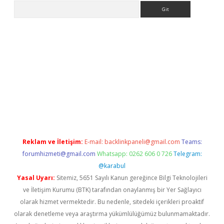
Arama
asino
Reklam ve İletişim:
E-mail:
backlinkpaneli@gmail.com
Teams:
forumhizmeti@gmail.com
Whatsapp: 0262 606 0 726
Telegram:
@karabul
Yasal Uyarı:
Sitemiz, 5651 Sayılı Kanun gereğince Bilgi Teknolojileri
ve İletişim Kurumu (BTK) tarafından onaylanmış bir Yer Sağlayıcı
olarak hizmet vermektedir. Bu nedenle, sitedeki içerikleri proaktif
olarak denetleme veya araştırma yükümlülüğümüz bulunmamaktadır.