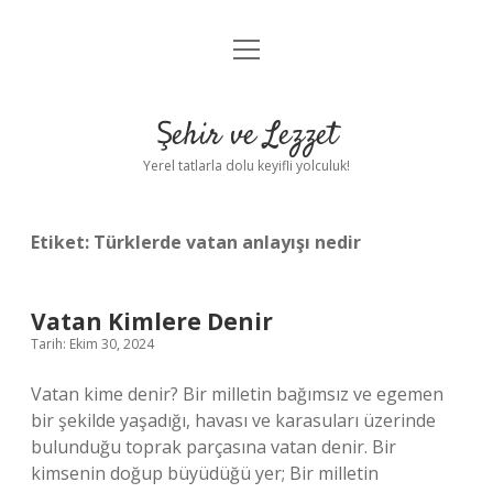
menüyü
Anasayfa
aç
Gizlilik Politikası
Şehir ve Lezzet
Yasal Uyarı
Yerel tatlarla dolu keyifli yolculuk!
Hakkımızda
Etiket:
Türklerde vatan anlayışı nedir
Vatan Kimlere Denir
Tarih: Ekim 30, 2024
Vatan kime denir? Bir milletin bağımsız ve egemen
bir şekilde yaşadığı, havası ve karasuları üzerinde
bulunduğu toprak parçasına vatan denir. Bir
kimsenin doğup büyüdüğü yer; Bir milletin