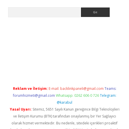
Arama
casino
Reklam ve İletişim:
E-mail:
backlinkpaneli@gmail.com
Teams:
forumhizmeti@gmail.com
Whatsapp: 0262 606 0 726
Telegram:
@karabul
Yasal Uyarı:
Sitemiz, 5651 Sayılı Kanun gereğince Bilgi Teknolojileri
ve İletişim Kurumu (BTK) tarafından onaylanmış bir Yer Sağlayıcı
olarak hizmet vermektedir. Bu nedenle, sitedeki içerikleri proaktif