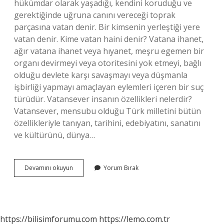
hükümdar olarak yaşadığı, kendini koruduğu ve
gerektiğinde uğruna canını vereceği toprak
parçasına vatan denir. Bir kimsenin yerleştiği yere
vatan denir. Kime vatan haini denir? Vatana ihanet,
ağır vatana ihanet veya hıyanet, meşru egemen bir
organı devirmeyi veya otoritesini yok etmeyi, bağlı
olduğu devlete karşı savaşmayı veya düşmanla
işbirliği yapmayı amaçlayan eylemleri içeren bir suç
türüdür. Vatansever insanın özellikleri nelerdir?
Vatansever, mensubu olduğu Türk milletini bütün
özellikleriyle tanıyan, tarihini, edebiyatını, sanatını
ve kültürünü, dünya…
Vatan
Devamını okuyun
Yorum Bırak
Kimlere
Denir
https://bilisimforumu.com
https://lemo.com.tr