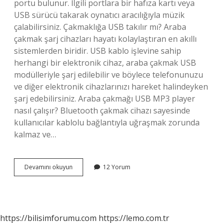
portu bulunur. İlgili portlara bir hafıza kartı veya
USB sürücü takarak oynatıcı aracılığıyla müzik
çalabilirsiniz. Çakmaklığa USB takılır mı? Araba
çakmak şarj cihazları hayatı kolaylaştıran en akıllı
sistemlerden biridir. USB kablo işlevine sahip
herhangi bir elektronik cihaz, araba çakmak USB
modülleriyle şarj edilebilir ve böylece telefonunuzu
ve diğer elektronik cihazlarınızı hareket halindeyken
şarj edebilirsiniz. Araba çakmağı USB MP3 player
nasıl çalışır? Bluetooth çakmak cihazı sayesinde
kullanıcılar kablolu bağlantıyla uğraşmak zorunda
kalmaz ve…
Çakmaklık
Devamını okuyun
12 Yorum
Usb
Müzik
Çalar
Mı
https://bilisimforumu.com
https://lemo.com.tr