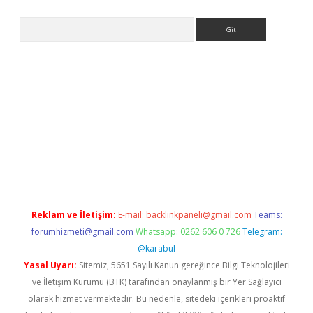
Arama
asino
Reklam ve İletişim:
E-mail:
backlinkpaneli@gmail.com
Teams:
forumhizmeti@gmail.com
Whatsapp: 0262 606 0 726
Telegram:
@karabul
Yasal Uyarı:
Sitemiz, 5651 Sayılı Kanun gereğince Bilgi Teknolojileri
ve İletişim Kurumu (BTK) tarafından onaylanmış bir Yer Sağlayıcı
olarak hizmet vermektedir. Bu nedenle, sitedeki içerikleri proaktif