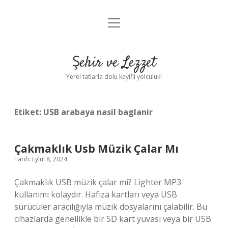
menüyü
Anasayfa
aç
Gizlilik Politikası
Şehir ve Lezzet
Yasal Uyarı
Yerel tatlarla dolu keyifli yolculuk!
Hakkımızda
Etiket:
USB arabaya nasil baglanir
Çakmaklık Usb Müzik Çalar Mı
Tarih: Eylül 8, 2024
Çakmaklık USB müzik çalar mi? Lighter MP3
kullanımı kolaydır. Hafıza kartları veya USB
sürücüler aracılığıyla müzik dosyalarını çalabilir. Bu
cihazlarda genellikle bir SD kart yuvası veya bir USB