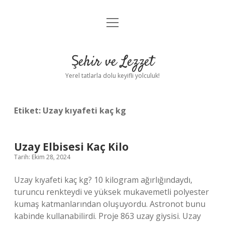
menüyü
Anasayfa
aç
Gizlilik Politikası
Şehir ve Lezzet
Yasal Uyarı
Yerel tatlarla dolu keyifli yolculuk!
Hakkımızda
Etiket:
Uzay kıyafeti kaç kg
Uzay Elbisesi Kaç Kilo
Tarih: Ekim 28, 2024
Uzay kıyafeti kaç kg? 10 kilogram ağırlığındaydı,
turuncu renkteydi ve yüksek mukavemetli polyester
kumaş katmanlarından oluşuyordu. Astronot bunu
kabinde kullanabilirdi. Proje 863 uzay giysisi. Uzay