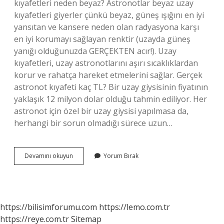
kıyafetleri neden beyaz? Astronotlar beyaz uzay
kıyafetleri giyerler çünkü beyaz, güneş ışığını en iyi
yansıtan ve kansere neden olan radyasyona karşı
en iyi korumayı sağlayan renktir (uzayda güneş
yanığı olduğunuzda GERÇEKTEN acır!). Uzay
kıyafetleri, uzay astronotlarını aşırı sıcaklıklardan
korur ve rahatça hareket etmelerini sağlar. Gerçek
astronot kıyafeti kaç TL? Bir uzay giysisinin fiyatının
yaklaşık 12 milyon dolar olduğu tahmin ediliyor. Her
astronot için özel bir uzay giysisi yapılmasa da,
herhangi bir sorun olmadığı sürece uzun…
Uzay
Devamını okuyun
Yorum Bırak
Elbisesi
Kaç
Kilo
https://bilisimforumu.com
https://lemo.com.tr
https://reye.com.tr
Sitemap