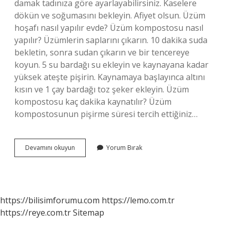
damak tadınıza göre ayarlayabilirsiniz. Kaselere
dökün ve soğumasını bekleyin. Afiyet olsun. Üzüm
hoşafı nasıl yapılır evde? Üzüm kompostosu nasıl
yapılır? Üzümlerin saplarını çıkarın. 10 dakika suda
bekletin, sonra sudan çıkarın ve bir tencereye
koyun. 5 su bardağı su ekleyin ve kaynayana kadar
yüksek ateşte pişirin. Kaynamaya başlayınca altını
kısın ve 1 çay bardağı toz şeker ekleyin. Üzüm
kompostosu kaç dakika kaynatılır? Üzüm
kompostosunun pişirme süresi tercih ettiğiniz…
Üzüm
Devamını okuyun
Yorum Bırak
Ve
Incir
Hoşafı
Nasıl
Yapılır
https://bilisimforumu.com
https://lemo.com.tr
https://reye.com.tr
Sitemap