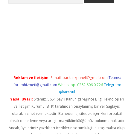
casino
Reklam ve İletişim:
E-mail:
backlinkpaneli@gmail.com
Teams:
forumhizmeti@gmail.com
Whatsapp: 0262 606 0 726
Telegram:
@karabul
Yasal Uyarı:
Sitemiz, 5651 Sayılı Kanun gereğince Bilgi Teknolojileri
ve İletişim Kurumu (BTK) tarafından onaylanmış bir Yer Sağlayıcı
olarak hizmet vermektedir. Bu nedenle, sitedeki içerikleri proaktif
olarak denetleme veya araştırma yükümlülüğümüz bulunmamaktadır.
Ancak, üyelerimiz yazdıkları içeriklerin sorumluluğunu taşımakta olup,