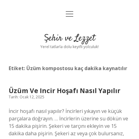
menüyü
Anasayfa
aç
Gizlilik Politikası
Şehir ve Lezzet
Yasal Uyarı
Yerel tatlarla dolu keyifli yolculuk!
Hakkımızda
Etiket:
Üzüm kompostosu kaç dakika kaynatılır
Üzüm Ve Incir Hoşafı Nasıl Yapılır
Tarih: Ocak 12, 2025
İncir hoşafı nasıl yapılır? İncirleri yıkayın ve küçük
parçalara doğrayın. … İncirlerin üzerine su dökün ve
15 dakika pişirin. Şekeri ve tarçını ekleyin ve 15
dakika daha pişirin. Şekeri az veya çok bulursanız,