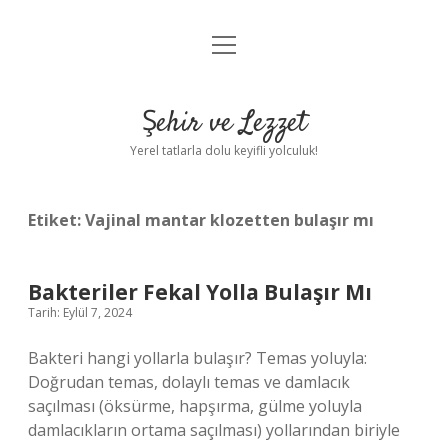
menüyü
Anasayfa
aç
Gizlilik Politikası
Şehir ve Lezzet
Yasal Uyarı
Yerel tatlarla dolu keyifli yolculuk!
Hakkımızda
Etiket:
Vajinal mantar klozetten bulaşır mı
Bakteriler Fekal Yolla Bulaşır Mı
Tarih: Eylül 7, 2024
Bakteri hangi yollarla bulaşır? Temas yoluyla:
Doğrudan temas, dolaylı temas ve damlacık
saçılması (öksürme, hapşırma, gülme yoluyla
damlacıkların ortama saçılması) yollarından biriyle