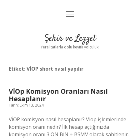
menüyü
Anasayfa
aç
Gizlilik Politikası
Şehir ve Lezzet
Yasal Uyarı
Yerel tatlarla dolu keyifli yolculuk!
Hakkımızda
Etiket:
VİOP short nasıl yapılır
Vi̇Op Komisyon Oranları Nasıl
Hesaplanır
Tarih: Ekim 13, 2024
VİOP komisyon nasıl hesaplanır? Viop işlemlerinde
komisyon oranı nedir? İlk hesap açtığınızda
komisyon oranı 3 ON BİN + BSMV olarak sabitlenir.