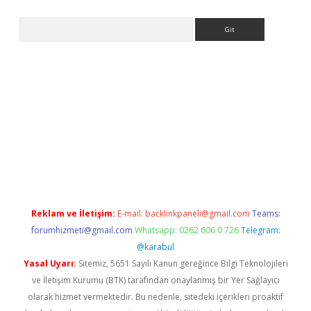
Arama
casino
Reklam ve İletişim:
E-mail:
backlinkpaneli@gmail.com
Teams:
forumhizmeti@gmail.com
Whatsapp: 0262 606 0 726
Telegram:
@karabul
Yasal Uyarı:
Sitemiz, 5651 Sayılı Kanun gereğince Bilgi Teknolojileri
ve İletişim Kurumu (BTK) tarafından onaylanmış bir Yer Sağlayıcı
olarak hizmet vermektedir. Bu nedenle, sitedeki içerikleri proaktif