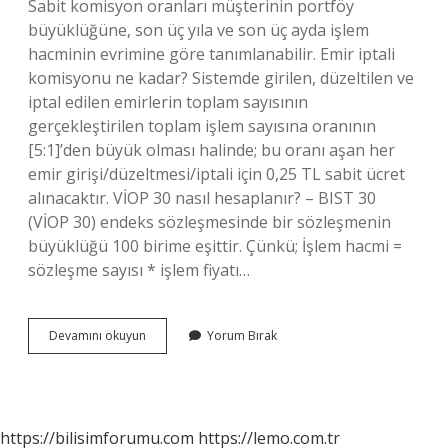
Sabit komisyon oranları müşterinin portföy
büyüklüğüne, son üç yıla ve son üç ayda işlem
hacminin evrimine göre tanımlanabilir. Emir iptali
komisyonu ne kadar? Sistemde girilen, düzeltilen ve
iptal edilen emirlerin toplam sayısının
gerçekleştirilen toplam işlem sayısına oranının
[5:1]’den büyük olması halinde; bu oranı aşan her
emir girişi/düzeltmesi/iptali için 0,25 TL sabit ücret
alınacaktır. VİOP 30 nasıl hesaplanır? – BIST 30
(VİOP 30) endeks sözleşmesinde bir sözleşmenin
büyüklüğü 100 birime eşittir. Çünkü; İşlem hacmi =
sözleşme sayısı * işlem fiyatı…
Vi̇Op
Devamını okuyun
Yorum Bırak
Komisyon
Oranları
Nasıl
Hesaplanır
https://bilisimforumu.com
https://lemo.com.tr