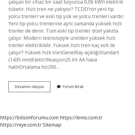
çalışan bir cihaz bir saat boyunca 0,06 kWh elektrik
tüketir. Hızlı tren ne yakıyor? TCDD’nin yeni tip
yolcu trenleri ve eski tip yük ve yolcu trenleri vardır.
Yeni tip yolcu trenlerine aynı zamanda yüksek hızlı
trenler de denir. Tüm eski tip trenler dizel yakıtla
çalışır. Modern teknolojiyle üretilen yüksek hızlı
trenler elektriklidir. Yüksek hızlı tren kaç volt ile
çalışır? Yüksek hızlı trenGenelRay açıklığıStandart
(1435 mm)Elektrifikasyon25 kV AA hava
hattıOrtalama hız200…
Hızlı
Devamını okuyun
Yorum Bırak
Tren
Kaç
Kw
Elektrik
Harcar
https://bilisimforumu.com
https://lemo.com.tr
https://reye.com.tr
Sitemap