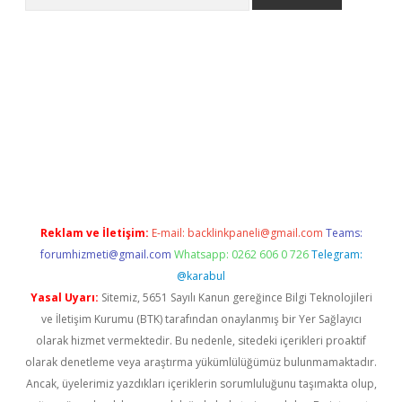
casino
Reklam ve İletişim:
E-mail:
backlinkpaneli@gmail.com
Teams:
forumhizmeti@gmail.com
Whatsapp: 0262 606 0 726
Telegram:
@karabul
Yasal Uyarı:
Sitemiz, 5651 Sayılı Kanun gereğince Bilgi Teknolojileri
ve İletişim Kurumu (BTK) tarafından onaylanmış bir Yer Sağlayıcı
olarak hizmet vermektedir. Bu nedenle, sitedeki içerikleri proaktif
olarak denetleme veya araştırma yükümlülüğümüz bulunmamaktadır.
Ancak, üyelerimiz yazdıkları içeriklerin sorumluluğunu taşımakta olup,