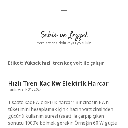
menüyü
Anasayfa
aç
Gizlilik Politikası
Şehir ve Lezzet
Yasal Uyarı
Yerel tatlarla dolu keyifli yolculuk!
Hakkımızda
Etiket:
Yüksek hızlı tren kaç volt ile çalışır
Hızlı Tren Kaç Kw Elektrik Harcar
Tarih: Aralık 31, 2024
1 saate kaç kW elektrik harcar? Bir cihazın kWh
tüketimini hesaplamak için cihazın watt cinsinden
gücünü kullanım süresi (saat) ile çarpıp çıkan
sonucu 1000’e bölmek gerekir. Örneğin 60 W güçte