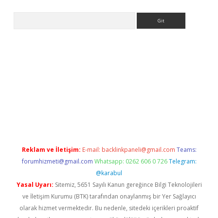
Arama
casino
Reklam ve İletişim:
E-mail:
backlinkpaneli@gmail.com
Teams:
forumhizmeti@gmail.com
Whatsapp: 0262 606 0 726
Telegram:
@karabul
Yasal Uyarı:
Sitemiz, 5651 Sayılı Kanun gereğince Bilgi Teknolojileri
ve İletişim Kurumu (BTK) tarafından onaylanmış bir Yer Sağlayıcı
olarak hizmet vermektedir. Bu nedenle, sitedeki içerikleri proaktif