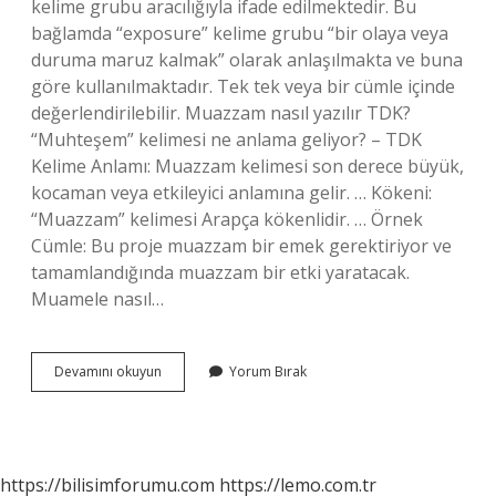
kelime grubu aracılığıyla ifade edilmektedir. Bu
bağlamda “exposure” kelime grubu “bir olaya veya
duruma maruz kalmak” olarak anlaşılmakta ve buna
göre kullanılmaktadır. Tek tek veya bir cümle içinde
değerlendirilebilir. Muazzam nasıl yazılır TDK?
“Muhteşem” kelimesi ne anlama geliyor? – TDK
Kelime Anlamı: Muazzam kelimesi son derece büyük,
kocaman veya etkileyici anlamına gelir. … Kökeni:
“Muazzam” kelimesi Arapça kökenlidir. … Örnek
Cümle: Bu proje muazzam bir emek gerektiriyor ve
tamamlandığında muazzam bir etki yaratacak.
Muamele nasıl…
Mahrum
Devamını okuyun
Yorum Bırak
Kalmak
Nasıl
Yazılır
https://bilisimforumu.com
https://lemo.com.tr