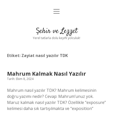
menüyü
Anasayfa
aç
Gizlilik Politikası
Şehir ve Lezzet
Yasal Uyarı
Yerel tatlarla dolu keyifli yolculuk!
Hakkımızda
Etiket:
Zayiat nasıl yazılır TDK
Mahrum Kalmak Nasıl Yazılır
Tarih: Ekim 8, 2024
Mahrum nasıl yazılır TDK? Mahrum kelimesinin
doğru yazımı nedir? Cevap: Mahrum’unuz yok.
Maruz kalmak nasıl yazılır TDK? Özellikle “exposure”
kelimesi daha sık tartışılmakta ve “exposition”