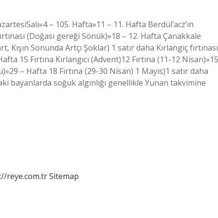
rtesiSalı»4 – 105. Hafta»11 – 11. Hafta Berdül’acz’ın
ırtınası (Doğası gereği Sönük)»18 – 12. Hafta Çanakkale
t, Kışın Sonunda Artçı Şoklar) 1 satır daha Kırlangıç fırtınası
ta 15 Fırtına Kırlangıcı (Advent)12 Fırtına (11-12 Nisan)»1
»29 – Hafta 18 Fırtına (29-30 Nisan) 1 Mayıs)1 satır daha
aki bayanlarda soğuk algınlığı genellikle Yunan takvimine
://reye.com.tr
Sitemap