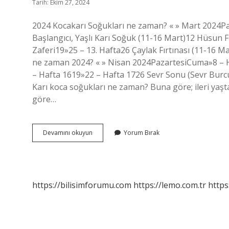
Tarih: Ekim 27, 2024
2024 Kocakarı Soğukları ne zaman? « » Mart 2024Paza
Başlangıcı, Yaşlı Karı Soğuk (11-16 Mart)12 Hüsun F
Zaferi19»25 – 13. Hafta26 Çaylak Fırtınası (11-16 Mar
ne zaman 2024? « » Nisan 2024PazartesiCuma»8 – Haf
– Hafta 1619»22 – Hafta 1726 Sevr Sonu (Sevr Burcu)
Karı koca soğukları ne zaman? Buna göre; ileri yaşt
göre…
Husum
Devamını okuyun
Yorum Bırak
Firtinasi
Ne
Demek
https://bilisimforumu.com
https://lemo.com.tr
https