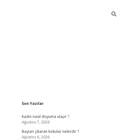
Sidebar
Son Yazılar
piabellacasino
Kadın nasıl doyuma ulaşır ?
Ağustos 7, 2026
Baştan çıkaran kokular nelerdir ?
Ağustos 6, 2026