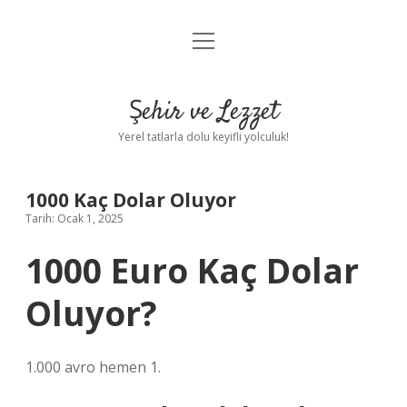
menüyü
Anasayfa
aç
Gizlilik Politikası
Şehir ve Lezzet
Yasal Uyarı
Yerel tatlarla dolu keyifli yolculuk!
Hakkımızda
1000 Kaç Dolar Oluyor
Tarih: Ocak 1, 2025
1000 Euro Kaç Dolar
Oluyor?
1.000 avro hemen 1.