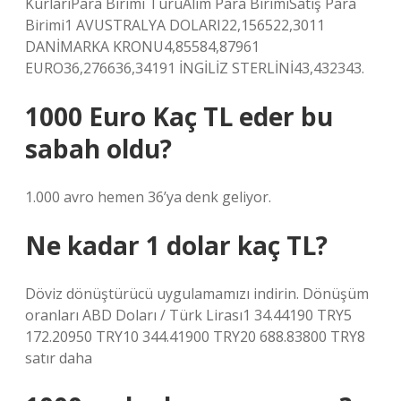
KurlarıPara Birimi TürüAlım Para BirimiSatış Para
Birimi1 AVUSTRALYA DOLARI22,156522,3011
DANİMARKA KRONU4,85584,87961
EURO36,276636,34191 İNGİLİZ STERLİNİ43,432343.
1000 Euro Kaç TL eder bu
sabah oldu?
1.000 avro hemen 36’ya denk geliyor.
Ne kadar 1 dolar kaç TL?
Döviz dönüştürücü uygulamamızı indirin. Dönüşüm
oranları ABD Doları / Türk Lirası1 34.44190 TRY5
172.20950 TRY10 344.41900 TRY20 688.83800 TRY8
satır daha