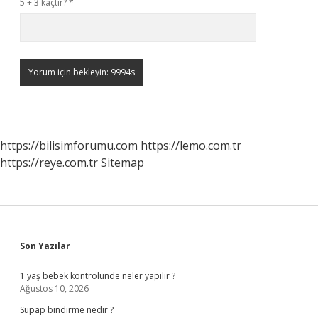
5 + 3 kaçtır?
*
https://bilisimforumu.com
https://lemo.com.tr
https://reye.com.tr
Sitemap
Sidebar
Son Yazılar
1 yaş bebek kontrolünde neler yapılır ?
Ağustos 10, 2026
Supap bindirme nedir ?