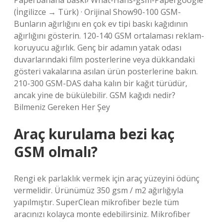
Paperbanana baskı› What-Hans-gsm-Papergoogle
(İngilizce → Türk) · Orijinal Show90-100 GSM-
Bunların ağırlığını en çok ev tipi baskı kağıdının
ağırlığını gösterin. 120-140 GSM ortalaması reklam-
koruyucu ağırlık. Genç bir adamın yatak odası
duvarlarındaki film posterlerine veya dükkandaki
gösteri vakalarına asılan ürün posterlerine bakın.
210-300 GSM-DAS daha kalın bir kağıt türüdür,
ancak yine de bükülebilir. GSM kağıdı nedir?
Bilmeniz Gereken Her Şey
Araç kurulama bezi kaç
GSM olmalı?
Rengi ek parlaklık vermek için araç yüzeyini ödünç
vermelidir. Ürünümüz 350 gsm / m2 ağırlığıyla
yapılmıştır. SuperClean mikrofiber bezle tüm
aracınızı kolayca monte edebilirsiniz. Mikrofiber