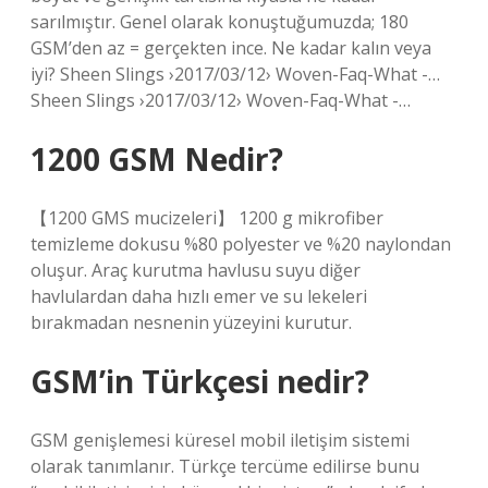
sarılmıştır. Genel olarak konuştuğumuzda; 180
GSM’den az = gerçekten ince. Ne kadar kalın veya
iyi? Sheen Slings ›2017/03/12› Woven-Faq-What -…
Sheen Slings ›2017/03/12› Woven-Faq-What -…
1200 GSM Nedir?
【1200 GMS mucizeleri】 1200 g mikrofiber
temizleme dokusu %80 polyester ve %20 naylondan
oluşur. Araç kurutma havlusu suyu diğer
havlulardan daha hızlı emer ve su lekeleri
bırakmadan nesnenin yüzeyini kurutur.
GSM’in Türkçesi nedir?
GSM genişlemesi küresel mobil iletişim sistemi
olarak tanımlanır. Türkçe tercüme edilirse bunu