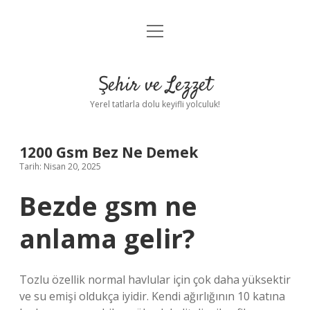
menüyü
Anasayfa
aç
Gizlilik Politikası
Şehir ve Lezzet
Yasal Uyarı
Yerel tatlarla dolu keyifli yolculuk!
Hakkımızda
1200 Gsm Bez Ne Demek
Tarih: Nisan 20, 2025
Bezde gsm ne
anlama gelir?
Tozlu özellik normal havlular için çok daha yüksektir
ve su emişi oldukça iyidir. Kendi ağırlığının 10 katına