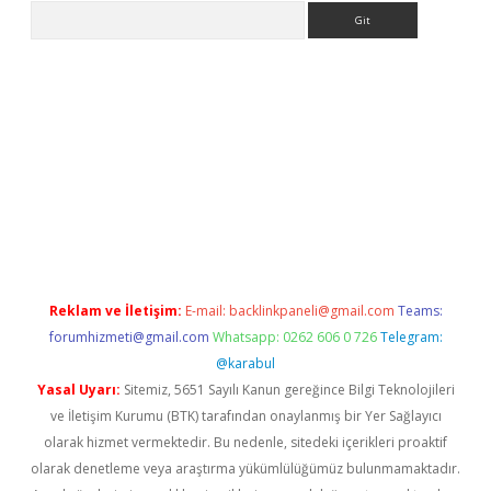
Arama
acasino
Reklam ve İletişim:
E-mail:
backlinkpaneli@gmail.com
Teams:
forumhizmeti@gmail.com
Whatsapp: 0262 606 0 726
Telegram:
@karabul
Yasal Uyarı:
Sitemiz, 5651 Sayılı Kanun gereğince Bilgi Teknolojileri
ve İletişim Kurumu (BTK) tarafından onaylanmış bir Yer Sağlayıcı
olarak hizmet vermektedir. Bu nedenle, sitedeki içerikleri proaktif
olarak denetleme veya araştırma yükümlülüğümüz bulunmamaktadır.