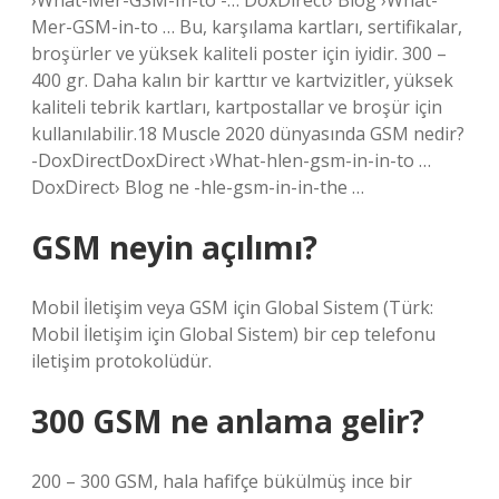
›What-Mer-GSM-In-to -… DoxDirect› Blog ›What-
Mer-GSM-in-to … Bu, karşılama kartları, sertifikalar,
broşürler ve yüksek kaliteli poster için iyidir. 300 –
400 gr. Daha kalın bir karttır ve kartvizitler, yüksek
kaliteli tebrik kartları, kartpostallar ve broşür için
kullanılabilir.18 Muscle 2020 dünyasında GSM nedir?
-DoxDirectDoxDirect ›What-hlen-gsm-in-in-to …
DoxDirect› Blog ne -hle-gsm-in-in-the …
GSM neyin açılımı?
Mobil İletişim veya GSM için Global Sistem (Türk:
Mobil İletişim için Global Sistem) bir cep telefonu
iletişim protokolüdür.
300 GSM ne anlama gelir?
200 – 300 GSM, hala hafifçe bükülmüş ince bir