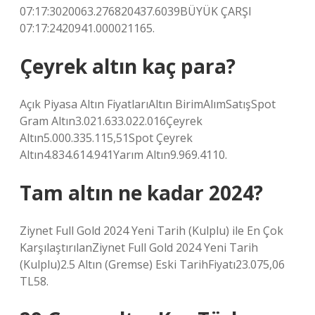
07:17:3020063.276820437.6039BÜYÜK ÇARŞI
07:17:2420941.000021165.
Çeyrek altın kaç para?
Açık Piyasa Altın FiyatlarıAltın BirimAlımSatışSpot
Gram Altın3.021.633.022.016Çeyrek
Altın5.000.335.115,51Spot Çeyrek
Altın4.834.614.941Yarım Altın9.969.4110.
Tam altın ne kadar 2024?
Ziynet Full Gold 2024 Yeni Tarih (Kulplu) ile En Çok
KarşılaştırılanZiynet Full Gold 2024 Yeni Tarih
(Kulplu)2.5 Altın (Gremse) Eski TarihFiyatı23.075,06
TL58.