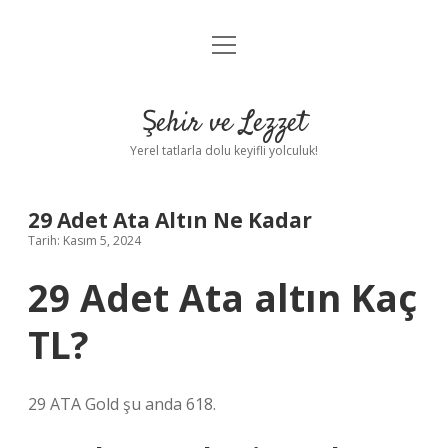
menüyü
Anasayfa
aç
Gizlilik Politikası
Şehir ve Lezzet
Yasal Uyarı
Yerel tatlarla dolu keyifli yolculuk!
Hakkımızda
29 Adet Ata Altın Ne Kadar
Tarih: Kasım 5, 2024
29 Adet Ata altın Kaç
TL?
29 ATA Gold şu anda 618.