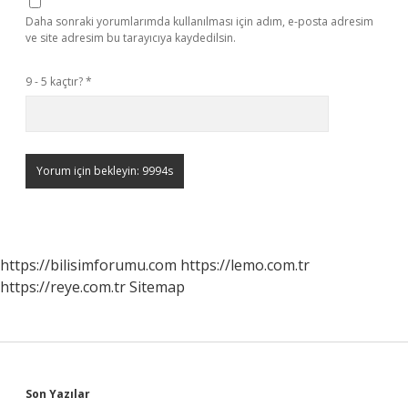
Daha sonraki yorumlarımda kullanılması için adım, e-posta adresim
ve site adresim bu tarayıcıya kaydedilsin.
9 - 5 kaçtır?
*
https://bilisimforumu.com
https://lemo.com.tr
https://reye.com.tr
Sitemap
Sidebar
Son Yazılar