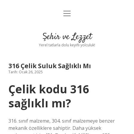
menüyü
Anasayfa
aç
Gizlilik Politikası
Şehir ve Lezzet
Yasal Uyarı
Yerel tatlarla dolu keyifli yolculuk!
Hakkımızda
316 Çelik Suluk Sağlıklı Mı
Tarih: Ocak 26, 2025
Çelik kodu 316
sağlıklı mı?
316. sınıf malzeme, 304. sınıf malzemeye benzer
mekanik özelliklere sahiptir. Daha yüksek