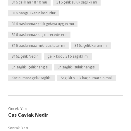
316 çelik mi 18 10 mu
316 çelik suluk sağlıklı mı
316 hangi ülkenin kodudur
316 paslanmaz çelik gıdaya uygun mu
316 paslanmaz kaç derecede erir
316 paslanmaz mıknatıs tutar mı
316L çelik kararır mı
316L çelik Nedir
Çelik kodu 316 sağlıklı mı
En sağlıklı çelik hangisi
En sağlıklı suluk hangisi
Kaç numara çelik sağlıklı
Sağlıklı suluk kaç numara olmalı
Önceki Yazı
Cas Cavlak Nedir
Sonraki Yazı