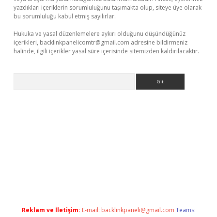
yazdıkları içeriklerin sorumluluğunu taşımakta olup, siteye üye olarak
bu sorumluluğu kabul etmiş sayılırlar.
Hukuka ve yasal düzenlemelere aykırı olduğunu düşündüğünüz
içerikleri,
backlinkpanelicomtr@gmail.com
adresine bildirmeniz
halinde, ilgili içerikler yasal süre içerisinde sitemizden kaldırılacaktır.
Arama
llacasino
Reklam ve İletişim:
E-mail:
backlinkpaneli@gmail.com
Teams: