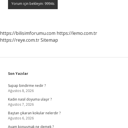
https://bilisimforumu.com
https://lemo.com.tr
https://reye.com.tr
Sitemap
Sidebar
Son Yazılar
Supap bindirme nedir ?
Ağustos 8, 2026
Kadın nasıl doyuma ulaşır ?
Ağustos 7, 2026
Baştan çıkaran kokular nelerdir ?
Ağustos 6, 2026
Avam konuşmak ne demek ?