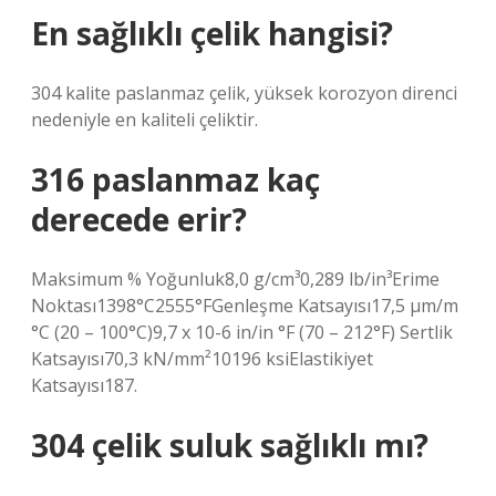
En sağlıklı çelik hangisi?
304 kalite paslanmaz çelik, yüksek korozyon direnci
nedeniyle en kaliteli çeliktir.
316 paslanmaz kaç
derecede erir?
Maksimum % Yoğunluk8,0 g/cm³0,289 lb/in³Erime
Noktası1398°C2555°FGenleşme Katsayısı17,5 μm/m
°C (20 – 100°C)9,7 x 10-6 in/in °F (70 – 212°F) Sertlik
Katsayısı70,3 kN/mm²10196 ksiElastikiyet
Katsayısı187.
304 çelik suluk sağlıklı mı?