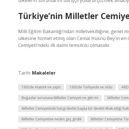
ülkelerin sorunlarını barışçıl yollarla çözmek amacıy
Türkiye’nin Milletler Cemiye
Milli Eğitim Bakanlığı’ndan milletvekilliğine, genel
ülkesine hizmet etmiş olan Cemal Hüsnü Bey’in en ön
Cemiyeti’ndeki ilk daimi temsilcisi olmasıdır.
Tarih:
Makaleler
1932de Atatürk ne yaptı
1932de Türkiyede ne oldu
ABD 
Boğazlar sorununa Milletler Cemiyeti ne gitti mi
Milletler Cem
Milletler Cemiyetinde hangi devlet başka bir devleti ilhak ettiği ba
Milletler Cemiyetine neden geç girdik
Milletler Cemiyetine Tür