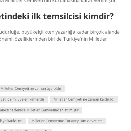
la Milletler Cemiyeti’nin kurulmasına karar verilmiştir.
tindeki ilk temsilcisi kimdir?
 müdürlüğe, büyükelçilikten yazarlığa kadar birçok alanda
emli özelliklerinden biri de Türkiye’nin Milletler
Milletler Cemiyeti ne zaman üye oldu
iyeti daimi üyeleri kimlerdir
Milletler Cemiyeti ne zaman kaldırıldı
hanesi nedeniyle Milletler Cemiyetinden atılmıştır
kiye katıldı mı
Milletler Cemiyetine Türkiyeyi kim davet etti