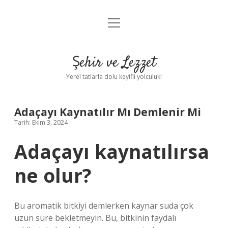
menüyü
Anasayfa
aç
Gizlilik Politikası
Şehir ve Lezzet
Yasal Uyarı
Yerel tatlarla dolu keyifli yolculuk!
Hakkımızda
Adaçayı Kaynatılır Mı Demlenir Mi
Tarih: Ekim 3, 2024
Adaçayı kaynatılırsa
ne olur?
Bu aromatik bitkiyi demlerken kaynar suda çok
uzun süre bekletmeyin. Bu, bitkinin faydalı