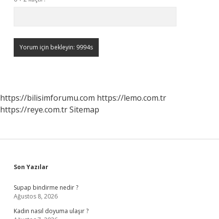
https://bilisimforumu.com
https://lemo.com.tr
https://reye.com.tr
Sitemap
Sidebar
Son Yazılar
Supap bindirme nedir ?
Ağustos 8, 2026
Kadın nasıl doyuma ulaşır ?