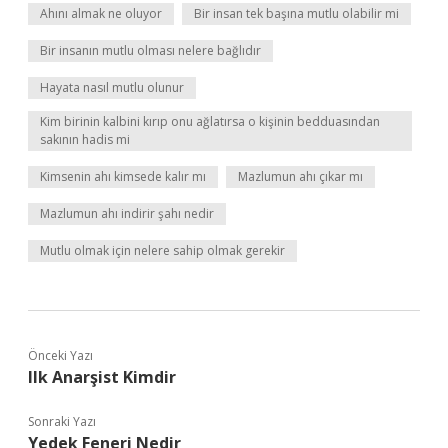
Ahını almak ne oluyor
Bir insan tek başına mutlu olabilir mi
Bir insanın mutlu olması nelere bağlıdır
Hayata nasıl mutlu olunur
Kim birinin kalbini kırıp onu ağlatırsa o kişinin bedduasından
sakının hadis mi
Kimsenin ahı kimsede kalır mı
Mazlumun ahı çıkar mı
Mazlumun ahı indirir şahı nedir
Mutlu olmak için nelere sahip olmak gerekir
Önceki Yazı
Ilk Anarşist Kimdir
Sonraki Yazı
Yedek Feneri Nedir