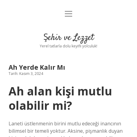
menüyü
Anasayfa
aç
Gizlilik Politikası
Şehir ve Lezzet
Yasal Uyarı
Yerel tatlarla dolu keyifli yolculuk!
Hakkımızda
Ah Yerde Kalır Mı
Tarih: Kasım 3, 2024
Ah alan kişi mutlu
olabilir mi?
Laneti üstlenmenin birini mutlu edeceği inancının
bilimsel bir temeli yoktur. Aksine, pişmanlık duyan