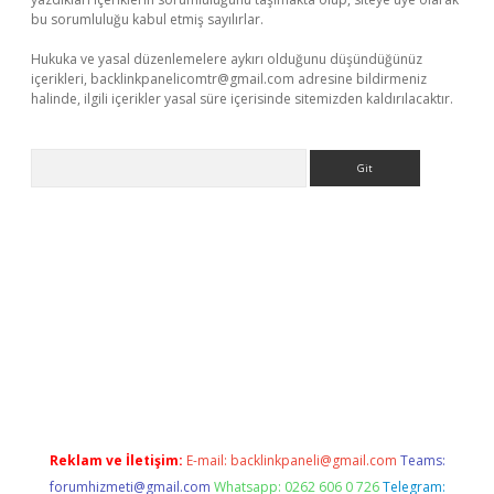
bu sorumluluğu kabul etmiş sayılırlar.
Hukuka ve yasal düzenlemelere aykırı olduğunu düşündüğünüz
içerikleri,
backlinkpanelicomtr@gmail.com
adresine bildirmeniz
halinde, ilgili içerikler yasal süre içerisinde sitemizden kaldırılacaktır.
Arama
ellacasino
Reklam ve İletişim:
E-mail:
backlinkpaneli@gmail.com
Teams:
forumhizmeti@gmail.com
Whatsapp: 0262 606 0 726
Telegram: