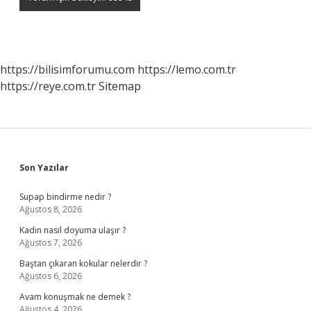
https://bilisimforumu.com
https://lemo.com.tr
https://reye.com.tr
Sitemap
Sidebar
Son Yazılar
Supap bindirme nedir ?
Ağustos 8, 2026
Kadın nasıl doyuma ulaşır ?
Ağustos 7, 2026
Baştan çıkaran kokular nelerdir ?
Ağustos 6, 2026
Avam konuşmak ne demek ?
Ağustos 4, 2026