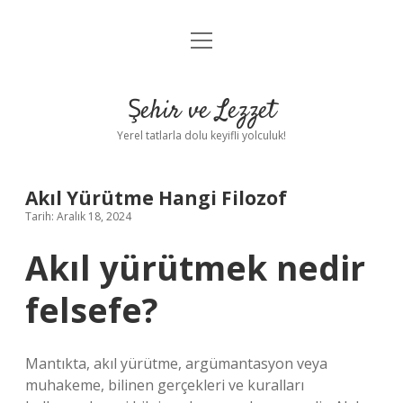
menüyü
Anasayfa
aç
Gizlilik Politikası
Şehir ve Lezzet
Yasal Uyarı
Yerel tatlarla dolu keyifli yolculuk!
Hakkımızda
Akıl Yürütme Hangi Filozof
Tarih: Aralık 18, 2024
Akıl yürütmek nedir
felsefe?
Mantıkta, akıl yürütme, argümantasyon veya
muhakeme, bilinen gerçekleri ve kuralları