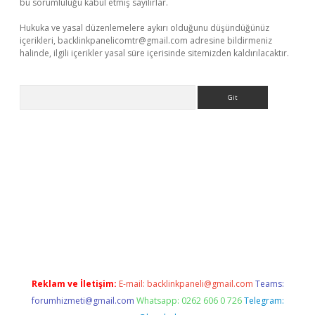
bu sorumluluğu kabul etmiş sayılırlar.
Hukuka ve yasal düzenlemelere aykırı olduğunu düşündüğünüz
içerikleri,
backlinkpanelicomtr@gmail.com
adresine bildirmeniz
halinde, ilgili içerikler yasal süre içerisinde sitemizden kaldırılacaktır.
Arama
ellacasino
Reklam ve İletişim:
E-mail:
backlinkpaneli@gmail.com
Teams:
forumhizmeti@gmail.com
Whatsapp: 0262 606 0 726
Telegram: