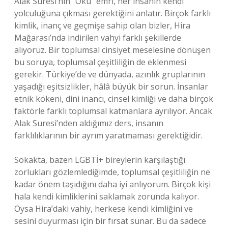
Alak Suresi’nin “Oku” emri, her insanın kendi
yolculuğuna çıkması gerektiğini anlatır. Birçok farklı
kimlik, inanç ve geçmişe sahip olan bizler, Hira
Mağarası’nda indirilen vahyi farklı şekillerde
alıyoruz. Bir toplumsal cinsiyet meselesine dönüşen
bu soruya, toplumsal çeşitliliğin de eklenmesi
gerekir. Türkiye’de ve dünyada, azınlık gruplarının
yaşadığı eşitsizlikler, hâlâ büyük bir sorun. İnsanlar
etnik kökeni, dini inancı, cinsel kimliği ve daha birçok
faktörle farklı toplumsal katmanlara ayrılıyor. Ancak
Alak Suresi’nden aldığımız ders, insanın
farklılıklarının bir ayrım yaratmaması gerektiğidir.
Sokakta, bazen LGBTİ+ bireylerin karşılaştığı
zorlukları gözlemlediğimde, toplumsal çeşitliliğin ne
kadar önem taşıdığını daha iyi anlıyorum. Birçok kişi
hala kendi kimliklerini saklamak zorunda kalıyor.
Oysa Hira’daki vahiy, herkese kendi kimliğini ve
sesini duyurması için bir fırsat sunar. Bu da sadece