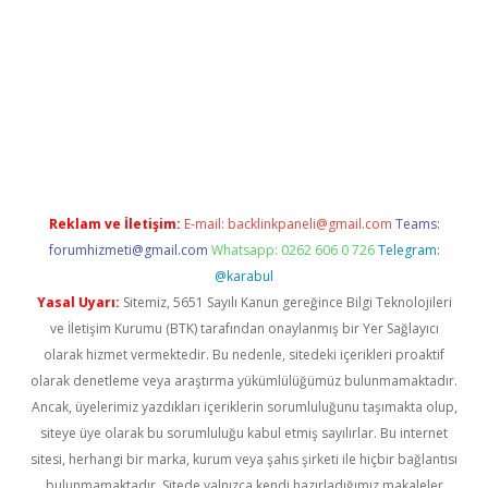
bellacasino
Reklam ve İletişim:
E-mail:
backlinkpaneli@gmail.com
Teams:
forumhizmeti@gmail.com
Whatsapp: 0262 606 0 726
Telegram:
@karabul
Yasal Uyarı:
Sitemiz, 5651 Sayılı Kanun gereğince Bilgi Teknolojileri
ve İletişim Kurumu (BTK) tarafından onaylanmış bir Yer Sağlayıcı
olarak hizmet vermektedir. Bu nedenle, sitedeki içerikleri proaktif
olarak denetleme veya araştırma yükümlülüğümüz bulunmamaktadır.
Ancak, üyelerimiz yazdıkları içeriklerin sorumluluğunu taşımakta olup,
siteye üye olarak bu sorumluluğu kabul etmiş sayılırlar. Bu internet
sitesi, herhangi bir marka, kurum veya şahıs şirketi ile hiçbir bağlantısı
bulunmamaktadır. Sitede yalnızca kendi hazırladığımız makaleler