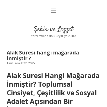
menüyü
Anasayfa
aç
Gizlilik Politikası
Şehir ve Lezzet
Yasal Uyarı
Yerel tatlarla dolu keyifli yolculuk!
Hakkımızda
Alak Suresi hangi mağarada
inmiştir ?
Tarih: Aralık 22, 2025
Alak Suresi Hangi Mağarada
İnmiştir? Toplumsal
Cinsiyet, Çeşitlilik ve Sosyal
Adalet Açısından Bir