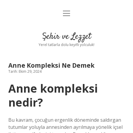
menüyü
Anasayfa
aç
Gizlilik Politikası
Şehir ve Lezzet
Yasal Uyarı
Yerel tatlarla dolu keyifli yolculuk!
Hakkımızda
Anne Kompleksi Ne Demek
Tarih: Ekim 29, 2024
Anne kompleksi
nedir?
Bu kavram, çocuğun ergenlik döneminde saldırgan
tutumlar yoluyla annesinden ayrılmaya yönelik içsel