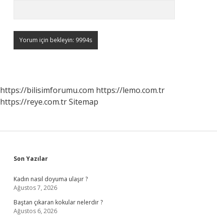
https://bilisimforumu.com
https://lemo.com.tr
https://reye.com.tr
Sitemap
Sidebar
Son Yazılar
Kadın nasıl doyuma ulaşır ?
Ağustos 7, 2026
Baştan çıkaran kokular nelerdir ?
Ağustos 6, 2026