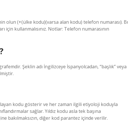
 olun (+(ülke kodu)(varsa alan kodu) telefon numarası). B
arı için kullanmalısınız. Notlar: Telefon numarasının
?
 grafemdir. Şeklin adı İngilizceye İspanyolcadan, “başlık” veya
miştir.
ayan kodu gösterir ve her zaman ilgili etiyoloji koduyla
ınıflandırmalar sağlar. Yıldız kodu asla tek başına
ne bakılmaksızın, diğer kod parantez içinde verilir.