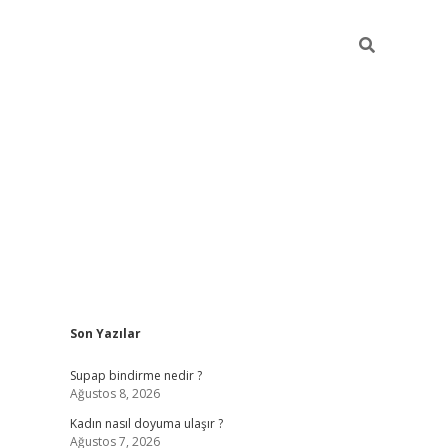
Sidebar
Son Yazılar
piabellaca
Supap bindirme nedir ?
Ağustos 8, 2026
Kadın nasıl doyuma ulaşır ?
Ağustos 7, 2026