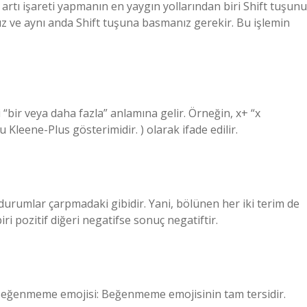
artı işareti yapmanın en yaygın yollarından biri Shift tuşunu
anız ve aynı anda Shift tuşuna basmanız gerekir. Bu işlemin
 “bir veya daha fazla” anlamına gelir. Örneğin, ​x+​ “x
 Kleene-Plus gösterimidir. ) olarak ifade edilir.
f durumlar çarpmadaki gibidir. Yani, bölünen her iki terim de
iri pozitif diğeri negatifse sonuç negatiftir.
eğenmeme emojisi: Beğenmeme emojisinin tam tersidir.