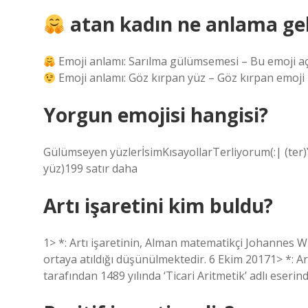
atan kadın ne anlama gel
Emoji anlamı: Sarılma gülümsemesi – Bu emoji açık 
Emoji anlamı: Göz kırpan yüz – Göz kırpan emoji mi
Yorgun emojisi hangisi?
Gülümseyen yüzlerİsimKısayollarTerliyorum(:| (te
yüz)199 satır daha
Artı işaretini kim buldu?
1> *: Artı işaretinin, Alman matematikçi Johannes Wi
ortaya atıldığı düşünülmektedir. 6 Ekim 20171> *: 
tarafından 1489 yılında ‘Ticari Aritmetik’ adlı eseri