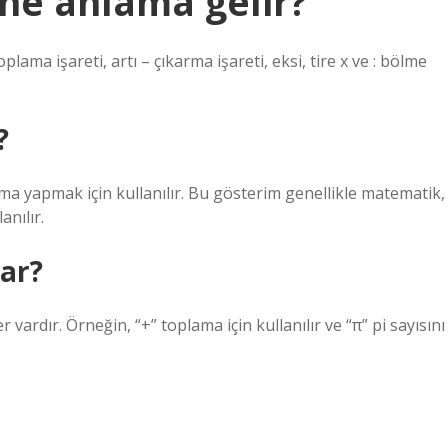
 ne anlama gelir?
lama işareti, artı – çıkarma işareti, eksi, tire x ve : bölme
?
plama yapmak için kullanılır. Bu gösterim genellikle matematik,
nılır.
rar?
 vardır. Örneğin, “+” toplama için kullanılır ve “π” pi sayısını