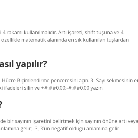
4 rakamı kullanılmalıdır. Artı işareti, shift tuşuna ve 4
i, özellikle matematik alanında en sık kullanılan tuşlardan
sıl yapılır?
 2- Hücre Biçimlendirme penceresini açın. 3- Sayı sekmesinin e
i ifadeleri silin ve +#.##0.00;-#.##0.00 yazın.
?
e bir sayının işaretini belirtmek için sayının önüne artı vey
anlamına gelir; -3, 3’ün negatif olduğu anlamına gelir.