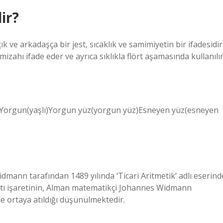
ir?
ve arkadaşça bir jest, sıcaklık ve samimiyetin bir ifadesidir
zahı ifade eder ve ayrıca sıklıkla flört aşamasında kullanılır
r)Yorgun(yaşlı)Yorgun yüz(yorgun yüz)Esneyen yüz(esneyen
dmann tarafından 1489 yılında ‘Ticari Aritmetik’ adlı eserind
Artı işaretinin, Alman matematikçi Johannes Widmann
nde ortaya atıldığı düşünülmektedir.