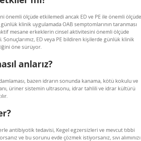
sini önemli ölçüde etkilemedi ancak ED ve PE ile önemli ölçüd
lerde günlük klinik uygulamada OAB semptomlarının taranması
ktif mesane erkeklerin cinsel aktivitesini önemli ölçüde
i. Sonuçlarımız, ED veya PE bildiren kişilerde günlük klinik
ğini öne sürüyor.
sıl anlarız?
ar damlaması, bazen idrarın sonunda kanama, kötü kokulu ve
nı, üriner sistemin ultrasonu, idrar tahlili ve idrar kültürü
lır.
er?
le antibiyotik tedavisi, Kegel egzersizleri ve mevcut tıbbi
orsanız ve bu sorunu evde çözmek istiyorsanız, sıvı alımınızı