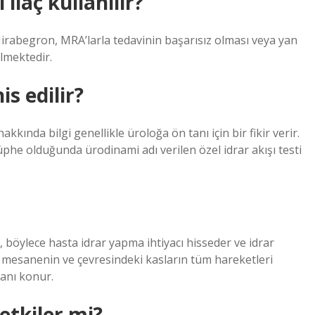
ilaç kullanılır?
abegron, MRA’larla tedavinin başarısız olması veya yan
lmektedir.
is edilir?
akkında bilgi genellikle üroloğa ön tanı için bir fikir verir.
he olduğunda ürodinami adı verilen özel idrar akışı testi
 böylece hasta idrar yapma ihtiyacı hisseder ve idrar
a mesanenin ve çevresindeki kasların tüm hareketleri
tanı konur.
 etkiler mi?