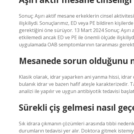
Sonuç: Aşırı aktif mesane erkeklerin cinsel aktivite
ilişkiliydi. Sonuçlarımız, ED veya PE bildiren kişi
gerektiğini öne sürüyor. 13 Mart 2024 Sonuç: Aşırı a
etkilemedi ancak ED ve PE ile önemli ölçüde ilişkiliyd
uygulamada OAB semptomlarının taranması gerekti
Mesanede sorun olduğunu na
Klasik olarak, idrar yaparken ani yanma hissi, idr
bulanık idrar ve bazen hafif ateşle karakterizedir. Ta
analizi ile yapılır ve uygun antibiyotik tedavisi başlatı
Sürekli çiş gelmesi nasıl geç
Sık idrara çıkmanın çözümleri arasında tıbbi nedenler
durumların tedavisi yer alır. Doktora gitmek istemiy