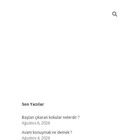
Sidebar
Son Yazılar
piabellacasin
Baştan çıkaran kokular nelerdir ?
Ağustos 6, 2026
Avam konuşmak ne demek ?
Ağustos 4, 2026