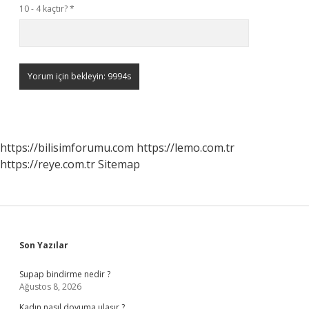
10 - 4 kaçtır?
*
https://bilisimforumu.com
https://lemo.com.tr
https://reye.com.tr
Sitemap
Sidebar
Son Yazılar
Supap bindirme nedir ?
Ağustos 8, 2026
Kadın nasıl doyuma ulaşır ?