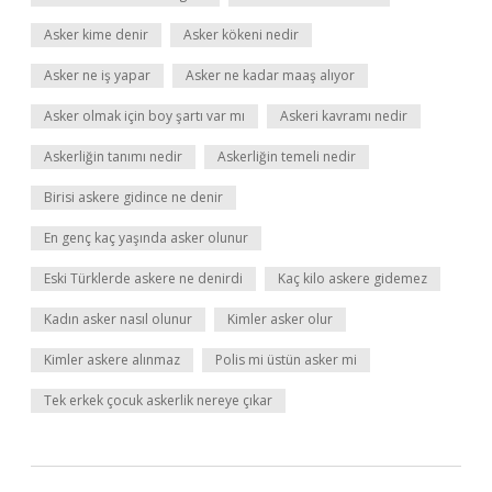
Asker kime denir
Asker kökeni nedir
Asker ne iş yapar
Asker ne kadar maaş alıyor
Asker olmak için boy şartı var mı
Askeri kavramı nedir
Askerliğin tanımı nedir
Askerliğin temeli nedir
Birisi askere gidince ne denir
En genç kaç yaşında asker olunur
Eski Türklerde askere ne denirdi
Kaç kilo askere gidemez
Kadın asker nasıl olunur
Kimler asker olur
Kimler askere alınmaz
Polis mi üstün asker mi
Tek erkek çocuk askerlik nereye çıkar