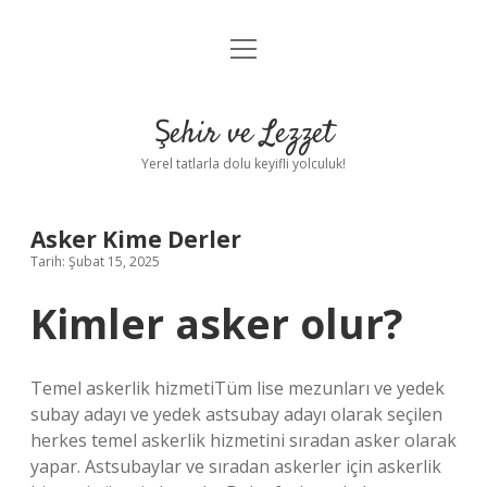
menüyü
Anasayfa
aç
Gizlilik Politikası
Şehir ve Lezzet
Yasal Uyarı
Yerel tatlarla dolu keyifli yolculuk!
Hakkımızda
Asker Kime Derler
Tarih: Şubat 15, 2025
Kimler asker olur?
Temel askerlik hizmetiTüm lise mezunları ve yedek
subay adayı ve yedek astsubay adayı olarak seçilen
herkes temel askerlik hizmetini sıradan asker olarak
yapar. Astsubaylar ve sıradan askerler için askerlik