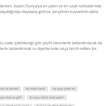
ederken, bazen Dünya’ya en yakın ve en uzak noktalarında
ulaşıldığında meydana gelirse, yerçekimi kuvvetinin daha
sade içilebileceği gibi çeşitli besinlerle tatlandırılarak da
ntlerle tatlandırmak su diyetlerinde sıkça tercih edilen bir
osu ne demek
Ay ritüeli nedir
Ay suyu çeker mi
uyu neye iyi gelir
Ay suyu ritüeli nasıl yapılır