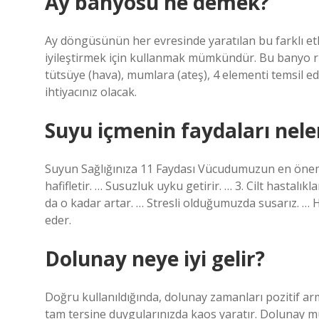
Ay banyosu ne demek?
Ay döngüsünün her evresinde yaratılan bu farklı et
iyileştirmek için kullanmak mümkündür. Bu banyo rit
tütsüye (hava), mumlara (ateş), 4 elementi temsil ede
ihtiyacınız olacak.
Suyu içmenin faydaları nele
Suyun Sağlığınıza 11 Faydası Vücudumuzun en önemli 
hafifletir. … Susuzluk uyku getirir. … 3. Cilt hastalık
da o kadar artar. … Stresli olduğumuzda susarız. … H
eder.
Dolunay neye iyi gelir?
Doğru kullanıldığında, dolunay zamanları pozitif arma
tam tersine duygularınızda kaos yaratır. Dolunay mu