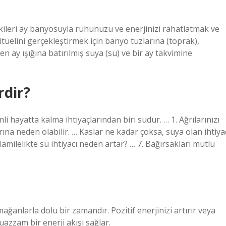
kileri ay banyosuyla ruhunuzu ve enerjinizi rahatlatmak ve
üelini gerçekleştirmek için banyo tuzlarına (toprak),
n ay ışığına batırılmış suya (su) ve bir ay takvimine
rdir?
hayatta kalma ihtiyaçlarından biri sudur. … 1. Ağrılarınızı
larına neden olabilir. … Kaslar ne kadar çoksa, suya olan ihtiya
amilelikte su ihtiyacı neden artar? … 7. Bağırsakları mutlu
ğanlarla dolu bir zamandır. Pozitif enerjinizi artırır veya
azzam bir enerji akışı sağlar.