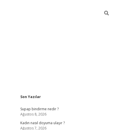
Sidebar
Son Yazılar
piabellaca
Supap bindirme nedir ?
Ağustos 8, 2026
Kadın nasıl doyuma ulaşır ?
Ağustos 7, 2026