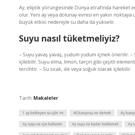
Ay, eliptik yörüngesinde Dünya etrafında hareket 
olur. Yeni ay veya dolunay evresi en yakın noktaya 
büyük etkisi nedeniyle su daha da yükselir.
Suyu nasıl tüketmeliyiz?
– Suyu yavaş yavaş, yudum yudum içmek önerilir. – Su 
içilebilir. Suyu elma, limon, tarçın gibi çeşitli eleme
tercihtir. – Su sıcak, ılık veya soğuk olarak içilebilir.
Tarih:
Makaleler
1 ay bekleyen su içilir mi
40 banyosu ne demek
Ay bany
Ay suyu ne için kullanılır
Ay suyu ne kadar beklemeli
Ay s