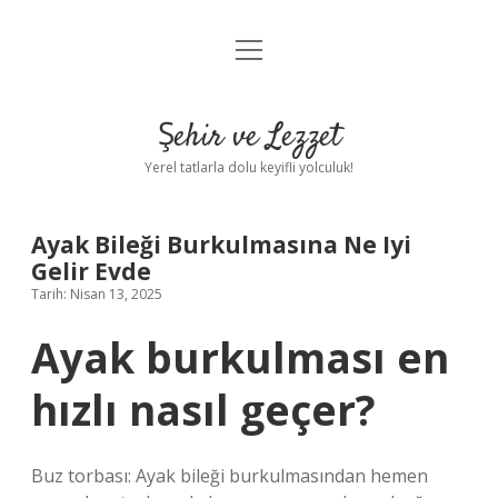
menüyü
Anasayfa
aç
Gizlilik Politikası
Şehir ve Lezzet
Yasal Uyarı
Yerel tatlarla dolu keyifli yolculuk!
Hakkımızda
Ayak Bileği Burkulmasına Ne Iyi
Gelir Evde
Tarih: Nisan 13, 2025
Ayak burkulması en
hızlı nasıl geçer?
Buz torbası: Ayak bileği burkulmasından hemen