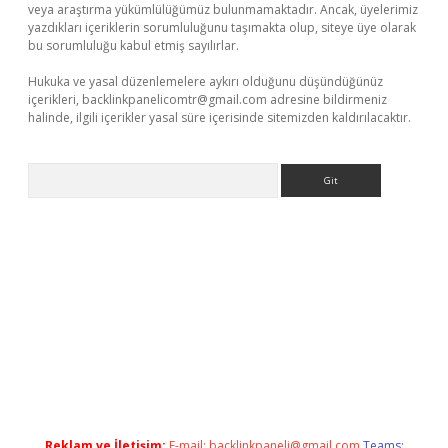
veya araştırma yükümlülüğümüz bulunmamaktadır. Ancak, üyelerimiz
yazdıkları içeriklerin sorumluluğunu taşımakta olup, siteye üye olarak
bu sorumluluğu kabul etmiş sayılırlar.
Hukuka ve yasal düzenlemelere aykırı olduğunu düşündüğünüz
içerikleri,
backlinkpanelicomtr@gmail.com
adresine bildirmeniz
halinde, ilgili içerikler yasal süre içerisinde sitemizden kaldırılacaktır.
Arama
acasino
Reklam ve İletişim:
E-mail:
backlinkpaneli@gmail.com
Teams: