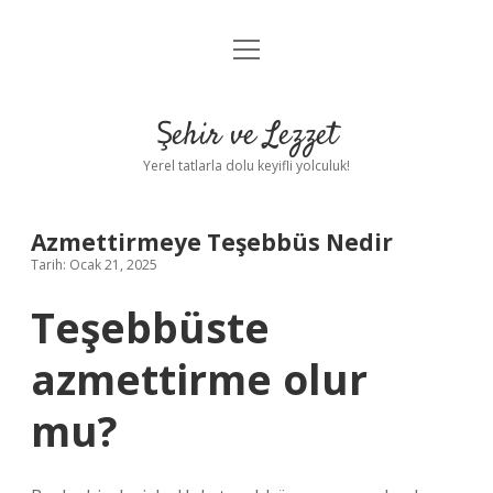
menüyü
Anasayfa
aç
Gizlilik Politikası
Şehir ve Lezzet
Yasal Uyarı
Yerel tatlarla dolu keyifli yolculuk!
Hakkımızda
Azmettirmeye Teşebbüs Nedir
Tarih: Ocak 21, 2025
Teşebbüste
azmettirme olur
mu?