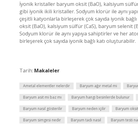
İyonik kristaller baryum oksit (BaO), kalsiyum sülfü
gibi iyonik ikili kristaller. Sodyum klorür ile aynı y
çeşitli katyonlarla birleşerek çok sayıda iyonik bağl
oksit (BaO), kalsiyum sülfür (CaS), baryum selenit (Ba
Sodyum klorür ile aynı yapıya sahiptirler ve her ato
birleşerek çok sayıda iyonik bağlı katı oluşturabilir.
Tarih:
Makaleler
Ametal elementler nelerdir
Baryum ağır metal mi
Baryum
Baryum asit mi baz mı
Baryum hangi besinlerde bulunur
Baryum nasıl gösterilir
Baryum neden içilir
Baryum oksit
Baryum simgesi nedir
Baryum tadı nasıl
Baryum testi nas