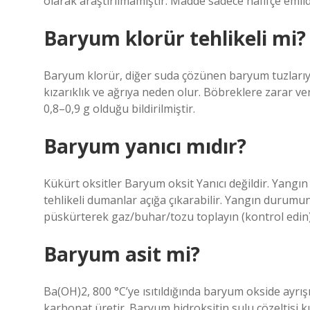
olarak araştırılmamıştır. Madde sadece hafifçe emild
Baryum klorür tehlikeli mi?
Baryum klorür, diğer suda çözünen baryum tuzlarıyla 
kızarıklık ve ağrıya neden olur. Böbreklere zarar v
0,8–0,9 g olduğu bildirilmiştir.
Baryum yanıcı mıdır?
Kükürt oksitler Baryum oksit Yanıcı değildir. Yangı
tehlikeli dumanlar açığa çıkarabilir. Yangın durumu
püskürterek gaz/buhar/tozu toplayın (kontrol edin)
Baryum asit mi?
Ba(OH)2, 800 °C’ye ısıtıldığında baryum okside ayr
karbonat üretir. Baryum hidroksitin sulu çözeltisi ku