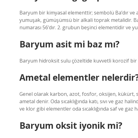
Baryum bir kimyasal elementtir; sembolü Ba’dır ve a
yumuşak, gümüşümsü bir alkali toprak metalidir. B
numarası 56’dır. 2. grubun beşinci elementidir ve y
Baryum asit mi baz mı?
Baryum hidroksit sulu çözeltide kuvvetli korozif bir
Ametal elementler nelerdir
Genel olarak karbon, azot, fosfor, oksijen, kükürt, 
ametal denir. Oda sıcaklığında katı, sıvı ve gaz hali
ve klor gibi elementler oda sıcaklığında saf ve gaz h
Baryum oksit iyonik mi?