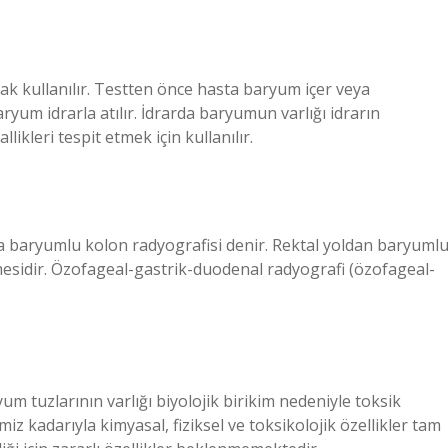
ak kullanılır. Testten önce hasta baryum içer veya
yum idrarla atılır. İdrarda baryumun varlığı idrarın
kleri tespit etmek için kullanılır.
ya baryumlu kolon radyografisi denir. Rektal yoldan baryuml
esidir. Özofageal-gastrik-duodenal radyografi (özofageal-
m tuzlarının varlığı biyolojik birikim nedeniyle toksik
miz kadarıyla kimyasal, fiziksel ve toksikolojik özellikler tam