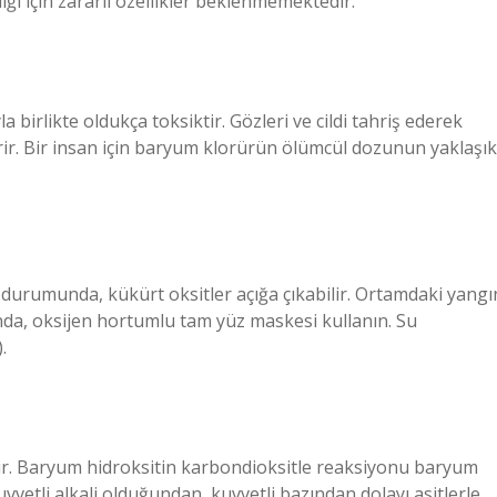
iği için zararlı özellikler beklenmemektedir.
birlikte oldukça toksiktir. Gözleri ve cildi tahriş ederek
erir. Bir insan için baryum klorürün ölümcül dozunun yaklaşık
n durumunda, kükürt oksitler açığa çıkabilir. Ortamdaki yangı
nda, oksijen hortumlu tam yüz maskesi kullanın. Su
.
ışır. Baryum hidroksitin karbondioksitle reaksiyonu baryum
vvetli alkali olduğundan, kuvvetli bazından dolayı asitlerle