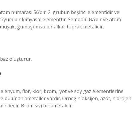
tom numarası 56’dır. 2. grubun beşinci elementidir ve
aryum bir kimyasal elementtir. Sembolü Ba’dır ve atom
umuşak, gümüşümsü bir alkali toprak metalidir.
 baz oluşturur.
?
selenyum, flor, klor, brom, iyot ve soy gaz elementlerine
nde bulunan ametaller vardır. Örneğin oksijen, azot, hidrojen
alindedir. Brom sıvı bir ametaldir.