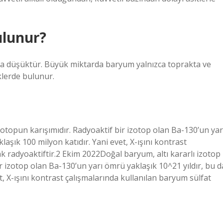
ulunur?
a düşüktür. Büyük miktarda baryum yalnızca toprakta ve
eklerde bulunur.
izotopun karışımıdır. Radyoaktif bir izotop olan Ba-130’un yar
laşık 100 milyon katıdır. Yani evet, X-ışını kontrast
k radyoaktiftir.2 Ekim 2022Doğal baryum, altı kararlı izotop
ir izotop olan Ba-130’un yarı ömrü yaklaşık 10^21 yıldır, bu d
t, X-ışını kontrast çalışmalarında kullanılan baryum sülfat