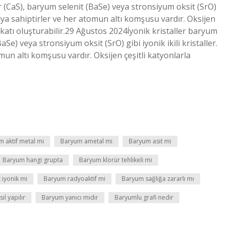
r (CaS), baryum selenit (BaSe) veya stronsiyum oksit (SrO)
apıya sahiptirler ve her atomun altı komşusu vardır. Oksijen
ı katı oluşturabilir.29 Ağustos 2024İyonik kristaller baryum
Se) veya stronsiyum oksit (SrO) gibi iyonik ikili kristaller.
mun altı komşusu vardır. Oksijen çeşitli katyonlarla
 aktif metal mi
Baryum ametal mi
Baryum asit mi
Baryum hangi grupta
Baryum klorür tehlikeli mi
 iyonik mi
Baryum radyoaktif mi
Baryum sağlığa zararlı mı
ıl yapılır
Baryum yanıcı mıdır
Baryumlu grafi nedir