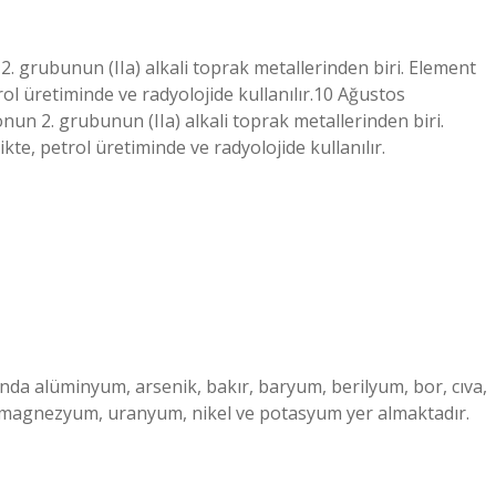
. grubunun (IIa) alkali toprak metallerinden biri. Element
trol üretiminde ve radyolojide kullanılır.10 Ağustos
un 2. grubunun (IIa) alkali toprak metallerinden biri.
ikte, petrol üretiminde ve radyolojide kullanılır.
sında alüminyum, arsenik, bakır, baryum, berilyum, bor, cıva,
un, magnezyum, uranyum, nikel ve potasyum yer almaktadır.