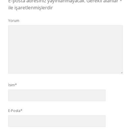
E-posta adresiniz yayınlanmayacak.
Gerekli alanlar
*
ile işaretlenmişlerdir
Yorum
İsim*
E-Posta*