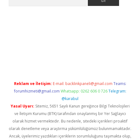
llacasino
Reklam ve İletişim:
E-mail:
backlinkpaneli@gmail.com
Teams:
forumhizmeti@gmail.com
Whatsapp: 0262 606 0 726
Telegram:
@karabul
Yasal Uyarı:
Sitemiz, 5651 Sayılı Kanun gereğince Bilgi Teknolojileri
ve İletişim Kurumu (BTK) tarafından onaylanmış bir Yer Sağlayıcı
olarak hizmet vermektedir. Bu nedenle, sitedeki içerikleri proaktif
olarak denetleme veya araştırma yükümlülüğümüz bulunmamaktadır.
Ancak, üyelerimiz yazdıkları içeriklerin sorumluluğunu taşımakta olup,