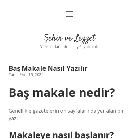
menüyü
Anasayfa
aç
Gizlilik Politikası
Şehir ve Lezzet
Yasal Uyarı
Yerel tatlarla dolu keyifli yolculuk!
Hakkımızda
Baş Makale Nasıl Yazılır
Tarih: Ekim 19, 2024
Baş makale nedir?
Genellikle gazetelerin ön sayfalarında yer alan bir
yazı.
Makaleye nasıl başlanır?