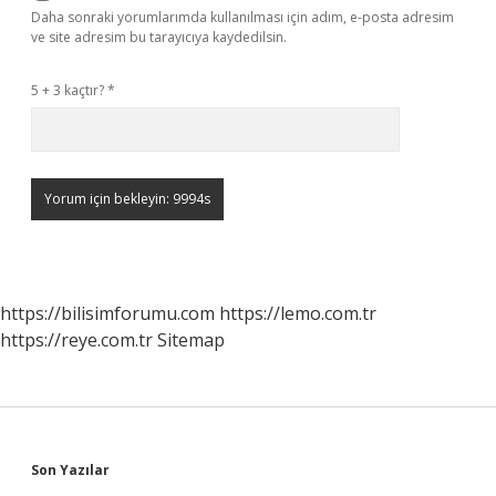
Daha sonraki yorumlarımda kullanılması için adım, e-posta adresim
ve site adresim bu tarayıcıya kaydedilsin.
5 + 3 kaçtır?
*
https://bilisimforumu.com
https://lemo.com.tr
https://reye.com.tr
Sitemap
Sidebar
Son Yazılar