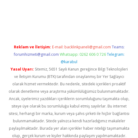
llacasino
Reklam ve İletişim:
E-mail:
backlinkpaneli@gmail.com
Teams:
forumhizmeti@gmail.com
Whatsapp: 0262 606 0 726
Telegram:
@karabul
Yasal Uyarı:
Sitemiz, 5651 Sayılı Kanun gereğince Bilgi Teknolojileri
ve İletişim Kurumu (BTK) tarafından onaylanmış bir Yer Sağlayıcı
olarak hizmet vermektedir. Bu nedenle, sitedeki içerikleri proaktif
olarak denetleme veya araştırma yükümlülüğümüz bulunmamaktadır.
Ancak, üyelerimiz yazdıkları içeriklerin sorumluluğunu taşımakta olup,
siteye üye olarak bu sorumluluğu kabul etmiş sayılırlar. Bu internet
sitesi, herhangi bir marka, kurum veya şahıs şirketi ile hiçbir bağlantısı
bulunmamaktadır. Sitede yalnızca kendi hazırladığımız makaleler
paylaşılmaktadır. Burada yer alan içerikler haber niteliği taşımamakta
olup, gerçek kurum ve kişiler hakkında paylaşım yapılmamaktadır.