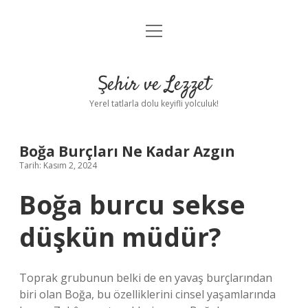
menüyü
Anasayfa
aç
Gizlilik Politikası
Şehir ve Lezzet
Yasal Uyarı
Yerel tatlarla dolu keyifli yolculuk!
Hakkımızda
Boğa Burçları Ne Kadar Azgın
Tarih: Kasım 2, 2024
Boğa burcu sekse
düşkün müdür?
Toprak grubunun belki de en yavaş burçlarından
biri olan Boğa, bu özelliklerini cinsel yaşamlarında