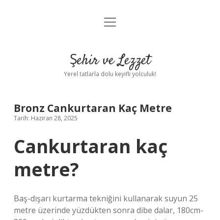
menüyü
Anasayfa
aç
Gizlilik Politikası
Şehir ve Lezzet
Yasal Uyarı
Yerel tatlarla dolu keyifli yolculuk!
Hakkımızda
Bronz Cankurtaran Kaç Metre
Tarih: Haziran 28, 2025
Cankurtaran kaç
metre?
Baş-dışarı kurtarma tekniğini kullanarak suyun 25
metre üzerinde yüzdükten sonra dibe dalar, 180cm-