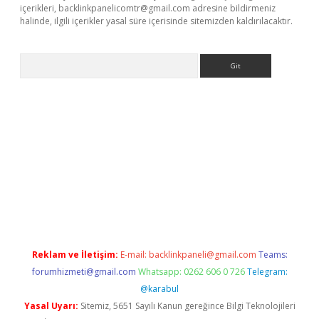
içerikleri,
backlinkpanelicomtr@gmail.com
adresine bildirmeniz
halinde, ilgili içerikler yasal süre içerisinde sitemizden kaldırılacaktır.
Arama
piabellacasino
Reklam ve İletişim:
E-mail:
backlinkpaneli@gmail.com
Teams:
forumhizmeti@gmail.com
Whatsapp: 0262 606 0 726
Telegram:
@karabul
Yasal Uyarı:
Sitemiz, 5651 Sayılı Kanun gereğince Bilgi Teknolojileri