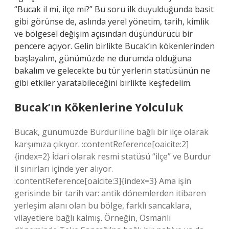
“Bucak il mi, ilçe mi?” Bu soru ilk duyulduğunda basit
gibi görünse de, aslında yerel yönetim, tarih, kimlik
ve bölgesel değişim açısından düşündürücü bir
pencere açıyor. Gelin birlikte Bucak’ın kökenlerinden
başlayalım, günümüzde ne durumda olduğuna
bakalım ve gelecekte bu tür yerlerin statüsünün ne
gibi etkiler yaratabileceğini birlikte keşfedelim.
Bucak’ın Kökenlerine Yolculuk
Bucak, günümüzde Burdur iline bağlı bir ilçe olarak
karşımıza çıkıyor. :contentReference[oaicite:2]
{index=2} İdari olarak resmi statüsü “ilçe” ve Burdur
il sınırları içinde yer alıyor.
:contentReference[oaicite:3]{index=3} Ama işin
gerisinde bir tarih var: antik dönemlerden itibaren
yerleşim alanı olan bu bölge, farklı sancaklara,
vilayetlere bağlı kalmış. Örneğin, Osmanlı