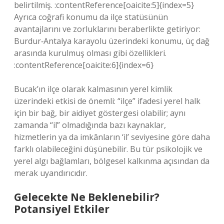
belirtilmiş. :contentReference[oaicite:5]{index=5}
Ayrıca coğrafi konumu da ilçe statüsünün
avantajlarını ve zorluklarını beraberlikte getiriyor:
Burdur‑Antalya karayolu üzerindeki konumu, üç dağ
arasında kurulmuş olması gibi özellikleri.
:contentReference[oaicite:6]{index=6}
Bucak’ın ilçe olarak kalmasının yerel kimlik
üzerindeki etkisi de önemli: “ilçe” ifadesi yerel halk
için bir bağ, bir aidiyet göstergesi olabilir; aynı
zamanda “il” olmadığında bazı kaynaklar,
hizmetlerin ya da imkânların ‘il’ seviyesine göre daha
farklı olabileceğini düşünebilir. Bu tür psikolojik ve
yerel algı bağlamları, bölgesel kalkınma açısından da
merak uyandırıcıdır.
Gelecekte Ne Beklenebilir?
Potansiyel Etkiler