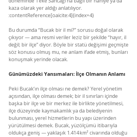
döneminde Teke Sancağı’na bağlı bir nahiye ya da
kaza olarak yer aldığı anlatılıyor.
:contentReference[oaicite:4]{index=4}
Bu durumda “Bucak bir il mi?” sorusu doğal olarak
çıkıyor — ama resmi veriler leziz bir şekilde “hayır, il
değil; bir ilçe” diyor. Böyle bir statü değişimi geçmişte
söz konusu olmuş mu, ne anlam ifade etmiş, bunları
konuşmak yerinde olacak.
Günümüzdeki Yansımaları: İlçe Olmanın Anlamı
Peki Bucak’ın ilçe olması ne demek? Yerel yönetim
açısından, ilçe olması demek; bir il sınırları içinde
başka bir ilçe ve bir merkez ile birlikte yönetilmesi,
ilçe düzeyinde kaymakamlık ya da belediyenin
bulunması, yerel hizmetlerin bu yapı üzerinden
yürütülmesi demek. Bucak, yüzölçümü itibarıyla
oldukça geniş — yaklaşık 1.414 km² civarında olduğu