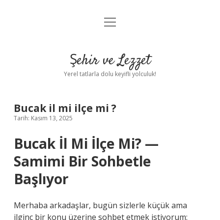
menüyü
Anasayfa
aç
Gizlilik Politikası
Şehir ve Lezzet
Yasal Uyarı
Yerel tatlarla dolu keyifli yolculuk!
Hakkımızda
Bucak il mi ilçe mi ?
Tarih: Kasım 13, 2025
Bucak İl Mi İlçe Mi? —
Samimi Bir Sohbetle
Başlıyor
Merhaba arkadaşlar, bugün sizlerle küçük ama
ilginç bir konu üzerine sohbet etmek istiyorum: