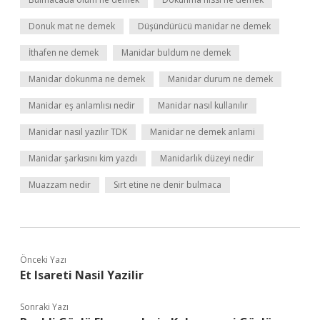
Donuk mat ne demek
Düşündürücü manidar ne demek
İthafen ne demek
Manidar buldum ne demek
Manidar dokunma ne demek
Manidar durum ne demek
Manidar eş anlamlısı nedir
Manidar nasıl kullanılır
Manidar nasıl yazılır TDK
Manidar ne demek anlami
Manidar şarkısını kim yazdı
Manidarlık düzeyi nedir
Muazzam nedir
Sırt etine ne denir bulmaca
Önceki Yazı
Et Isareti Nasil Yazilir
Sonraki Yazı