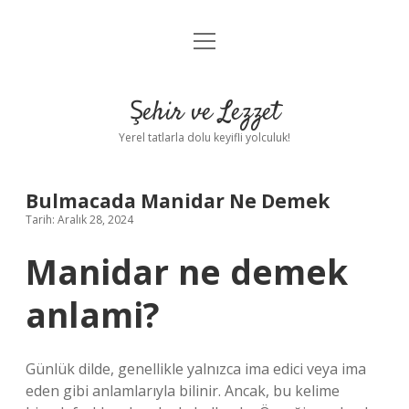
menüyü
Anasayfa
aç
Gizlilik Politikası
Şehir ve Lezzet
Yasal Uyarı
Yerel tatlarla dolu keyifli yolculuk!
Hakkımızda
Bulmacada Manidar Ne Demek
Tarih: Aralık 28, 2024
Manidar ne demek
anlami?
Günlük dilde, genellikle yalnızca ima edici veya ima
eden gibi anlamlarıyla bilinir. Ancak, bu kelime