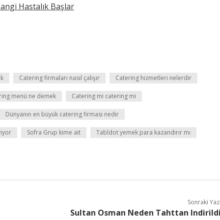
angi Hastalık Başlar
ek
Catering firmaları nasıl çalışır
Catering hizmetleri nelerdir
ring menü ne demek
Catering mi catering mi
Dünyanın en büyük catering firması nedir
iyor
Sofra Grup kime ait
Tabldot yemek para kazandırır mı
Sonraki Yaz
Sultan Osman Neden Tahttan Indirild