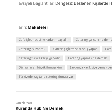
Tavsiyeli Bağlantılar:
Dengesiz Beslenen Kişilerde H
Tarih:
Makaleler
Cafe işletmecisi ne kadar maaş alır
Catering çalışanı ne dem
Catering işi zor mu
Catering işletmecisi ne iş yapar
Cate
Catering türkçe karşılığı nedir
Catering yapmak ne demek
Dünyanın en büyük firması kim
Sardunya kaç kişiye yemek ver
Türkiyede kaç tane catering firması var
Önceki Yazı
Kuranda Hub Ne Demek