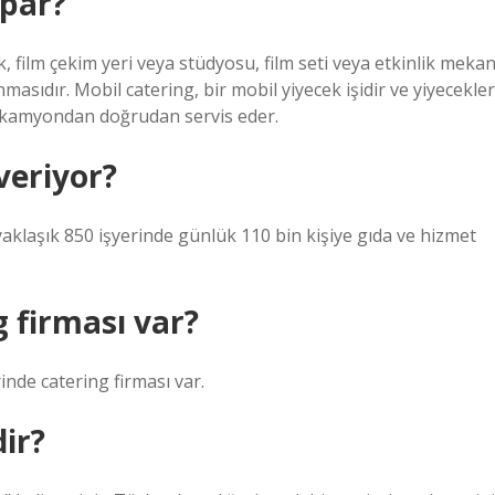
apar?
k, film çekim yeri veya stüdyosu, film seti veya etkinlik mekan
sıdır. Mobil catering, bir mobil yiyecek işidir ve yiyecekler
a kamyondan doğrudan servis eder.
veriyor?
 yaklaşık 850 işyerinde günlük 110 bin kişiye gıda ve hizmet
g firması var?
nde catering firması var.
dir?