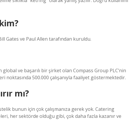
ime sıklıkla “ketring” olarak yanlış yazılır. Doğru kullanımı
 kim?
ill Gates ve Paul Allen tarafından kuruldu.
global ve başarılı bir şirket olan Compass Group PLC’nin
şteri noktasında 500.000 çalışanıyla faaliyet göstermektedir.
rır mı?
stelik bunun için çok çalışmanıza gerek yok. Catering
leri, her sektörde olduğu gibi, çok daha fazla kazanır ve