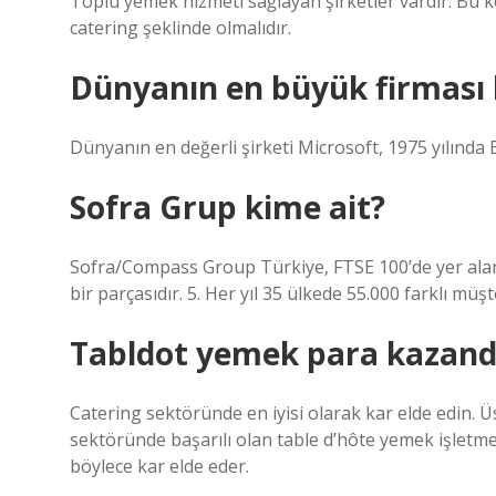
Toplu yemek hizmeti sağlayan şirketler vardır. Bu kel
catering şeklinde olmalıdır.
Dünyanın en büyük firması
Dünyanın en değerli şirketi Microsoft, 1975 yılında B
Sofra Grup kime ait?
Sofra/Compass Group Türkiye, FTSE 100’de yer alan 
bir parçasıdır. 5. Her yıl 35 ülkede 55.000 farklı mü
Tabldot yemek para kazandı
Catering sektöründe en iyisi olarak kar elde edin. Ü
sektöründe başarılı olan table d’hôte yemek işletme
böylece kar elde eder.