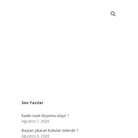
Sidebar
Son Yazılar
piabellaca
Kadın nasıl doyuma ulaşır ?
Ağustos 7, 2026
Baştan çıkaran kokular nelerdir ?
Ağustos 6, 2026