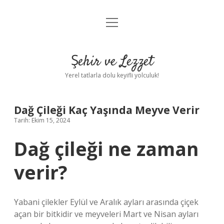
menüyü
Anasayfa
aç
Gizlilik Politikası
Şehir ve Lezzet
Yasal Uyarı
Yerel tatlarla dolu keyifli yolculuk!
Hakkımızda
Dağ Çileği Kaç Yaşında Meyve Verir
Tarih: Ekim 15, 2024
Dağ çileği ne zaman
verir?
Yabani çilekler Eylül ve Aralık ayları arasında çiçek
açan bir bitkidir ve meyveleri Mart ve Nisan ayları