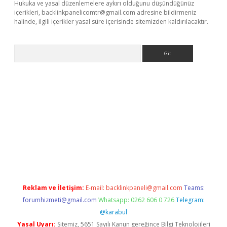
Hukuka ve yasal düzenlemelere aykırı olduğunu düşündüğünüz
içerikleri,
backlinkpanelicomtr@gmail.com
adresine bildirmeniz
halinde, ilgili içerikler yasal süre içerisinde sitemizden kaldırılacaktır.
Arama
acasino
Reklam ve İletişim:
E-mail:
backlinkpaneli@gmail.com
Teams:
forumhizmeti@gmail.com
Whatsapp: 0262 606 0 726
Telegram:
@karabul
Yasal Uyarı:
Sitemiz, 5651 Sayılı Kanun gereğince Bilgi Teknolojileri